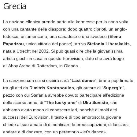
Grecia
La nazione ellenica prende parte alla kermesse per la nona volta
con una cantante della diaspora: dopo quattro ciprioti, un anglo-
tedesco, un’americana, una canadese e una svedese (
Elena
Paparizou
, unica vittoria del paese), arriva
Stefania Liberakakis
,
nata a Utrecht nel 2002. Si può quasi dire che la giovanissima
artista giochi in casa in questo Eurovision, dato che avrà luogo
all’Ahoy Arena di Rotterdam, in Olanda.
La canzone con cui si esibirà sarà “
Last dance
“, brano pop firmato
tra gli altri da
Dimitris Kontopoulos
, già autore di “
Superg!rl
“,
pezzo con cui Stefania avrebbe dovuto partecipare all’edizione
dello scorso anno, di “
The lucky one
” di
Uku Suviste
, che
abbiamo avuto modo di conoscere ieri, nonché di molti altri
successi dell’Eurovision. Il testo è di tipo amoroso: la giovane
chiede al suo amato di dimenticare le preoccupazioni, di lasciarsi
andare e di danzare, con un perentorio «let’s dance».