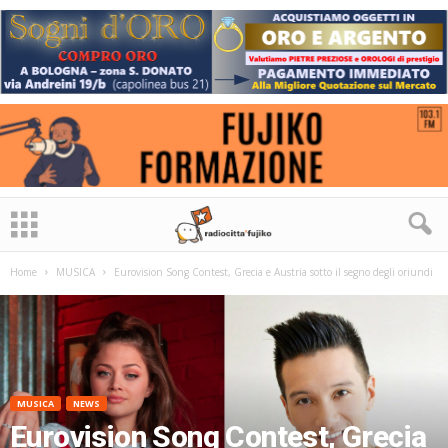
Home
MUSICA
Eurovision Song Contest, Grecia e Austria sotto il segno degli oriundi
MUSICA
NEWS
Eurovision Song Contest, Grecia