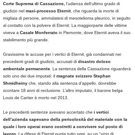
Corte Suprema di Cassazione,
l’udienza dell’ultimo grado di
giudizio nel
maxi-processo Eternit
, che riguarda la morte di
migliaia di persone, ammalatesi di mesotelioma pleurico, in seguito
al contatto con la polvere di Eternit. La maggiorparte delle vittime
viveva a
Casale Monferrato
in Piemonte, dove Eternit aveva il suo
stabilimento più grande.
Gravissime le accuse per i vertici di Eternit, già condannati nei
precedenti gradi di giudizio, accusati di
disastro doloso
ambentale permanente
. La sentenza della Cassazione riguarderà
solo uno dei due imputati: il
magnate svizzero Stephan
Shmidheiny
che, stando alla sentenza d’appello, dovrebbe
scontare 18 anni di reclusione. L’altro imputato, il barone belga
Louis de Cartier è morto nel 2013.
Le precedenti sentenze avevano accertato che
i vertici
dell’azienda sapevano della pericolosità del materiale con la
quale i loro operai erano costretti a convivere sul posto di
lavoro.
La difesa di Eternit punta tutto oggi, su un “vizio di