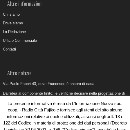
Altre informazioni
Chi siamo
Dove siamo
La Redazione
Ufficio Commerciale
Contatti
Altre notizie
Via Paolo Fabbri 43, dove Francesco è ancora di casa
Dall’idea al componente finito: le verifiche decisive nella progettazione di
uno stampo industriale
La presente informativa è resa da L’Informazione Nuova soc.
Belvedere Marittimo e il report ARPACAL 2026 sulla qualità del mare
coop. - Radio Città Fujiko e fornisce agli utenti del sito alcune
informazioni relative ai cookie utilizzati, ai sensi degli artt. 13 e
Come organizzare e allestire una camera ardente per l’ultimo saluto
122 del Codice in materia di protezione dei dati personali (Decreto
Umidità di risalita in casa, come riconoscere i segnali veri
Legislativo 30.06.2003, n. 196, “Codice privacy”), nonché in base