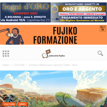
Home
CULTURA
Emiliano Mammucari racconta Orfani: Terra
CULTURA
NEWS