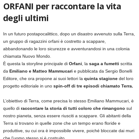
ORFANI per raccontare la vita
degli ultimi
In un futuro postapocalittico, dopo un disastro avvenuto sulla Terra,
un gruppo di ragazzini orfani è costretto a scappare,
abbandonando le loro sicurezze e avventurandosi in una colonia
chiamata Nuovo Mondo.
È questa la storyline principale di
Orfani
, la
saga a fumetti
scritta
da
Emiliano e Matteo Mammucari
e pubblicata da Sergio Bonelli
Editore, che ora propone ai suoi lettori la
quinta stagione
del loro
progetto editoriale in uno
spin-off di tre episodi chiamato Terra.
L’obiettivo di Terra, come precisa lo stesso Emiliano Mammucari, è
quello di
raccontare la storia di tutti coloro che rimangono
sul
nostro pianeta, senza essere riusciti a scappare. Gli abitanti della
Terra si trovano in quelle zone che un tempo erano floride e
produttive, su cui ora è impossibile vivere, poiché bloccate dai muri
che l’uomo stesso si è costruito.