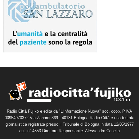
Radio Città Fujiko è edita da "L'Informazione Nuova" soc. coop. P.IVA
00954970372 Via Zanardi 369 - 40131 Bologna Radio Città è una testata
giornalistica registrata presso il Tribunale di Bologna in data 12/05/1977
aut. n° 4553 Direttore Responsabile: Alessandro Canella