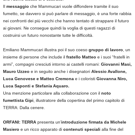
Il
messaggio
che Mammucari vuole diffondere tramite il suo
fumetto, se davvero si può parlare di messaggio, è una forte rabbia
nei confronti dei più vecchi che hanno tentato di strappare il futuro
ai giovani. Ne consegue quindi la voglia di questi ragazzi di
costruirsi un futuro nonostante tutte le difficoltà.
Emiliano Mammucari illustra poi il suo coeso
gruppo di lavoro
, un
insieme di persone che include il
fratello Matteo
e i suoi “fratelli in
armi”, compagni cresciuti intorno ai castelli romani:
Giovanni Masi,
Mauro Uzzeo
e in seguito anche i disegnatori
Alessio Avallone,
Luca Genovese e Matteo Cremona
e i coloristi
Giovanna Niro,
Luca Saponti e Stefania Aquaro.
Una menzione particolare alla collaborazione con il
noto
fumettista Gipi
, illustratore della copertina del primo capitolo di
TERRA: Dalla cenere.
ORFANI: TERRA
presenta un’
introduzione firmata da Michele
Masiero
e un ricco apparato di
contenuti speciali
alla fine del