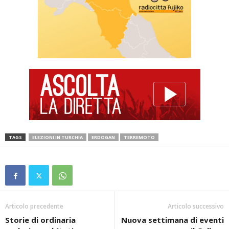
TAGS
ELEZIONI IN TURCHIA
ERDOGAN
TERREMOTO
Articolo precedente
Articolo successivo
Storie di ordinaria
Nuova settimana di eventi