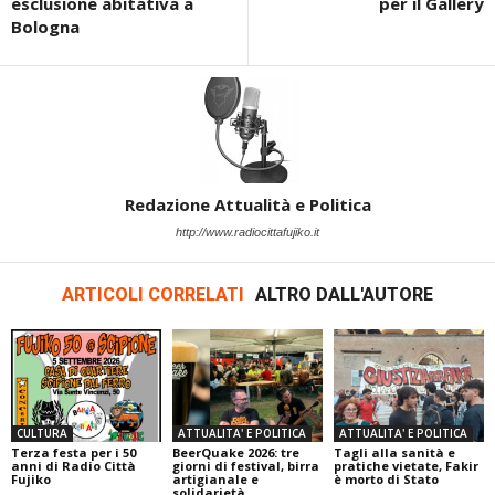
esclusione abitativa a
per il Gallery
Bologna
Redazione Attualità e Politica
http://www.radiocittafujiko.it
ARTICOLI CORRELATI
ALTRO DALL'AUTORE
CULTURA
ATTUALITA' E POLITICA
ATTUALITA' E POLITICA
Terza festa per i 50
BeerQuake 2026: tre
Tagli alla sanità e
anni di Radio Città
giorni di festival, birra
pratiche vietate, Fakir
Fujiko
artigianale e
è morto di Stato
solidarietà