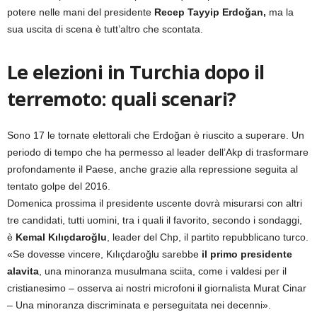
potere nelle mani del presidente
Recep Tayyip Erdoğan,
ma la
sua uscita di scena è tutt’altro che scontata.
Le elezioni in Turchia dopo il
terremoto: quali scenari?
Sono 17 le tornate elettorali che Erdoğan è riuscito a superare. Un
periodo di tempo che ha permesso al leader dell’Akp di trasformare
profondamente il Paese, anche grazie alla repressione seguita al
tentato golpe del 2016.
Domenica prossima il presidente uscente dovrà misurarsi con altri
tre candidati, tutti uomini, tra i quali il favorito, secondo i sondaggi,
è
Kemal Kılıçdaroğlu
, leader del Chp, il partito repubblicano turco.
«Se dovesse vincere, Kılıçdaroğlu sarebbe
il primo presidente
alavita
, una minoranza musulmana sciita, come i valdesi per il
cristianesimo – osserva ai nostri microfoni il giornalista Murat Cinar
– Una minoranza discriminata e perseguitata nei decenni».