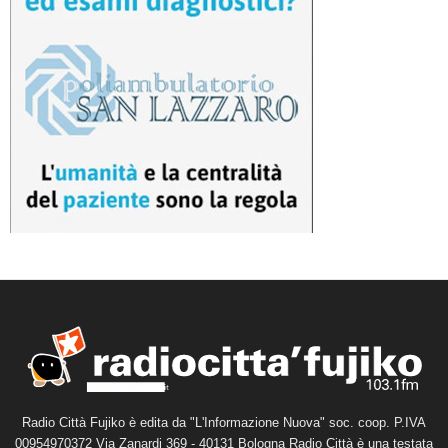
Radio Città Fujiko è edita da "L'Informazione Nuova" soc. coop. P.IVA
00954970372 Via Zanardi 369 - 40131 Bologna Radio Città è una testata