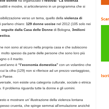
elle donne
ha organizzato il
festival “La violenza
ibattiti e mostre, si articoleranno in un programma che si
.
nsibilizzazione verso un tema, quello della
violenza di
Scar
ti parlano chiaro:
129 donne uccise
nel 2012 (105 solo nei
seguite dalla Casa delle Donne
di Bologna,
3milioni
estica
.
ne non sono al sicuro nella propria casa e che subiscono
e, molto spesso da parte delle persone che sono loro più
gno o il marito.
uest’anno è
“l’economia domestica”
con un volantino che
cui la cifra (129) non si riferisce ad un prezzo vantaggioso,
Iscr
ro Paese.
rsale, non esiste una categoria culturale, sociale o etnica
a. Il problema riguarda tutte la donne e gli uomini.
questo e mostrare un’ illustrazione della violenza lontana
spesso cruenta, che spinge semmai all’emulazione anziché