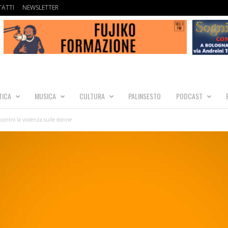
ATTI
NEWSLETTER
TICA
MUSICA
CULTURA
PALINSESTO
PODCAST
contro la violenza sulle donne