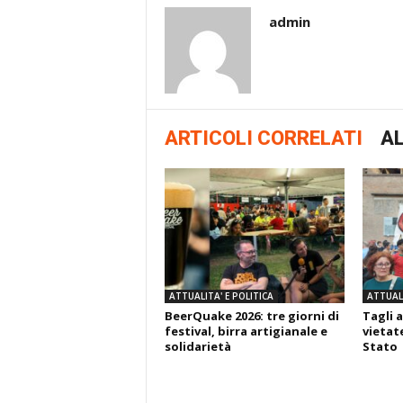
admin
ARTICOLI CORRELATI
AL
ATTUALITA' E POLITICA
ATTUALI
BeerQuake 2026: tre giorni di
Tagli a
festival, birra artigianale e
vietate
solidarietà
Stato