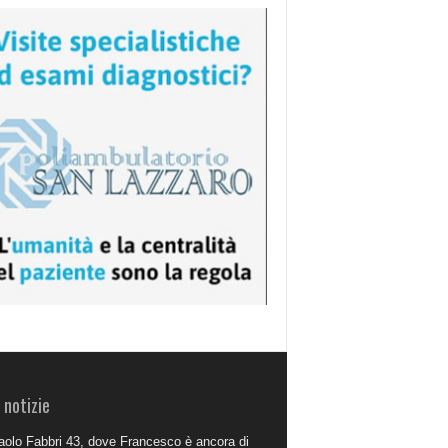
 notizie
aolo Fabbri 43, dove Francesco è ancora di