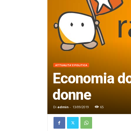
ATTUALITA' E POLITICA
Economia dom
donne
Di
admin
-
13/09/2019
65