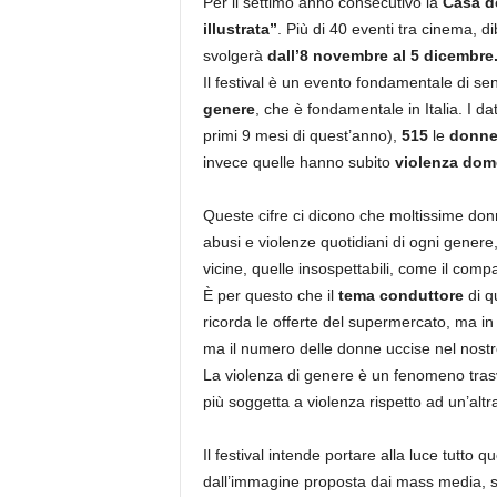
Per il settimo anno consecutivo la
Casa d
illustrata”
. Più di 40 eventi tra cinema, d
svolgerà
dall’8 novembre al 5 dicembre
Il festival è un evento fondamentale di se
genere
, che è fondamentale in Italia. I da
primi 9 mesi di quest’anno),
515
le
donne 
invece quelle hanno subito
violenza dom
Queste cifre ci dicono che moltissime don
abusi e violenze quotidiani di ogni gener
vicine, quelle insospettabili, come il compa
È per questo che il
tema conduttore
di q
ricorda le offerte del supermercato, ma in 
ma il numero delle donne uccise nel nost
La violenza di genere è un fenomeno trasve
più soggetta a violenza rispetto ad un’altr
Il festival intende portare alla luce tutto 
dall’immagine proposta dai mass media, 