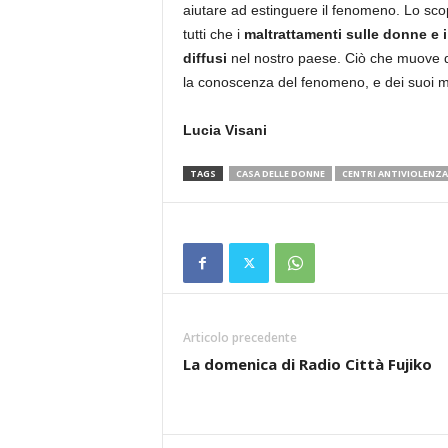
aiutare ad estinguere il fenomeno. Lo sco
tutti che i
maltrattamenti sulle donne e i
diffusi
nel nostro paese. Ciò che muove q
la conoscenza del fenomeno, e dei suoi mol
Lucia Visani
TAGS
CASA DELLE DONNE
CENTRI ANTIVIOLENZA
Articolo precedente
La domenica di Radio Città Fujiko