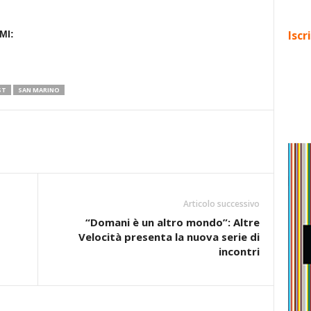
Iscr
MI:
ST
SAN MARINO
Articolo successivo
“Domani è un altro mondo”: Altre
Velocità presenta la nuova serie di
incontri