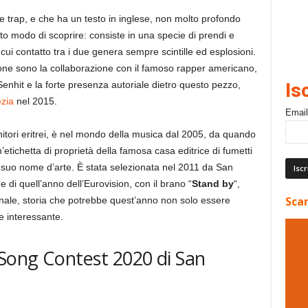
nere trap, e che ha un testo in inglese, non molto profondo
o modo di scoprire: consiste in una specie di prendi e
l cui contatto tra i due genera sempre scintille ed esplosioni.
ne sono la collaborazione con il famoso rapper americano,
enhit e la forte presenza autoriale dietro questo pezzo,
Is
zia
nel 2015.
Email
itori eritrei, è nel mondo della musica dal 2005, da quando
’etichetta di proprietà della famosa casa editrice di fumetti
l suo nome d’arte. È stata selezionata nel 2011 da San
 di quell’anno dell’Eurovision, con il brano “
Stand by
“,
Scar
inale, storia che potrebbe quest’anno non solo essere
e interessante.
 Song Contest 2020 di San