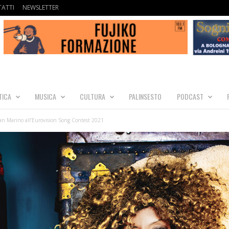
ATTI
NEWSLETTER
TICA
MUSICA
CULTURA
PALINSESTO
PODCAST
San Marino all’Eurovision Song Contest 2021