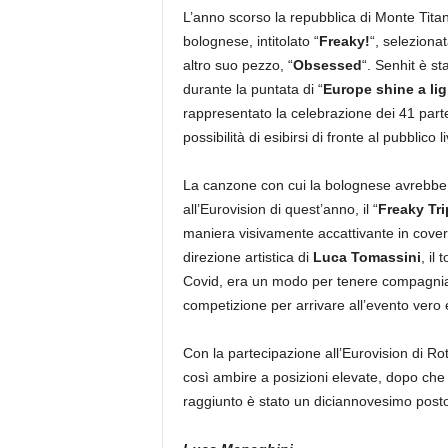
L’anno scorso la repubblica di Monte Tita
bolognese, intitolato “
Freaky!
“, selezion
altro suo pezzo, “
Obsessed
“. Senhit è s
durante la puntata di “
Europe shine a lig
rappresentato la celebrazione dei 41 parte
possibilità di esibirsi di fronte al pubblico li
La canzone con cui la bolognese avrebbe 
all’Eurovision di quest’anno, il “
Freaky Tri
maniera visivamente accattivante in cover d
direzione artistica di
Luca Tomassini
, il
Covid, era un modo per tenere compagnia 
competizione per arrivare all’evento vero 
Con la partecipazione all’Eurovision di 
così ambire a posizioni elevate, dopo che i
raggiunto è stato un diciannovesimo posto