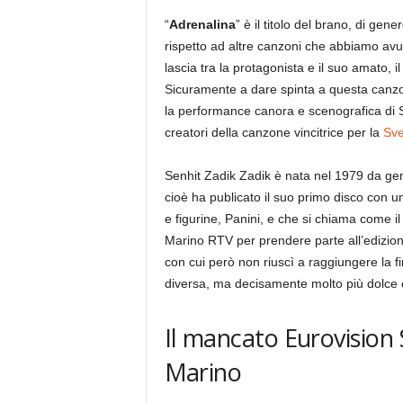
“
Adrenalina
” è il titolo del brano, di ge
rispetto ad altre canzoni che abbiamo avut
lascia tra la protagonista e il suo amato, i
Sicuramente a dare spinta a questa canzo
la performance canora e scenografica di S
creatori della canzone vincitrice per la
Sve
Senhit Zadik Zadik è nata nel 1979 da gen
cioè ha publicato il suo primo disco con un
e figurine, Panini, e che si chiama come i
Marino RTV per prendere parte all’edizione
con cui però non riuscì a raggiungere la f
diversa, ma decisamente molto più dolce 
Il mancato Eurovision
Marino