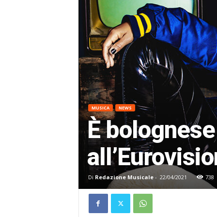
MUSICA
NEWS
È bolognese 
all’Eurovisi
Di
Redazione Musicale
-
22/04/2021
738