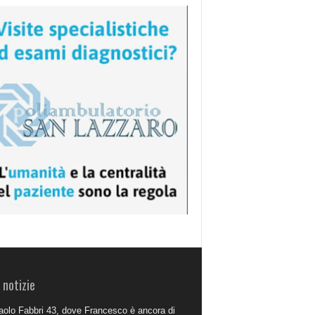
 notizie
aolo Fabbri 43, dove Francesco è ancora di