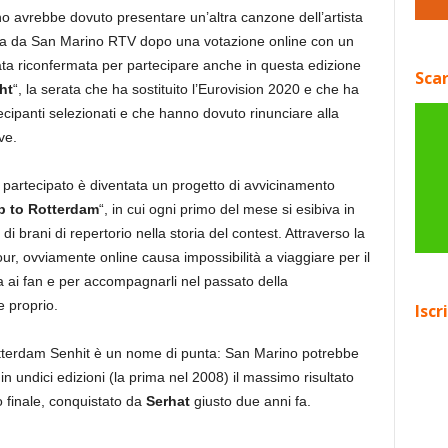
no avrebbe dovuto presentare un’altra canzone dell’artista
ata da San Marino RTV dopo una votazione online con un
tata riconfermata per partecipare anche in questa edizione
Scar
ht
“, la serata che ha sostituito l’Eurovision 2020 e che ha
cipanti selezionati e che hanno dovuto rinunciare alla
ve.
partecipato è diventata un progetto di avvicinamento
p to Rotterdam
“, in cui ogni primo del mese si esibiva in
i brani di repertorio nella storia del contest. Attraverso la
 tour, ovviamente online causa impossibilità a viaggiare per il
ai fan e per accompagnarli nel passato della
e proprio.
Iscr
Rotterdam Senhit è un nome di punta: San Marino potrebbe
n undici edizioni (la prima nel 2008) il massimo risultato
 finale, conquistato da
Serhat
giusto due anni fa.