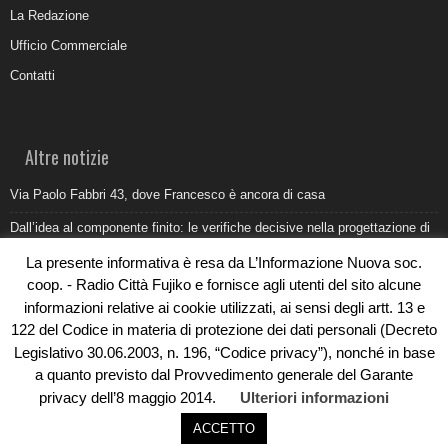
La Redazione
Ufficio Commerciale
Contatti
Altre notizie
Via Paolo Fabbri 43, dove Francesco è ancora di casa
Dall’idea al componente finito: le verifiche decisive nella progettazione di
uno stampo industriale
La presente informativa è resa da L’Informazione Nuova soc.
Belvedere Marittimo e il report ARPACAL 2026 sulla qualità del mare
coop. - Radio Città Fujiko e fornisce agli utenti del sito alcune
informazioni relative ai cookie utilizzati, ai sensi degli artt. 13 e
Come organizzare e allestire una camera ardente per l’ultimo saluto
122 del Codice in materia di protezione dei dati personali (Decreto
Umidità di risalita in casa, come riconoscere i segnali veri
Legislativo 30.06.2003, n. 196, “Codice privacy”), nonché in base
a quanto previsto dal Provvedimento generale del Garante
privacy dell’8 maggio 2014.
Ulteriori informazioni
ACCETTO
© Copyright 2019 - Rivoluzioni Digitali