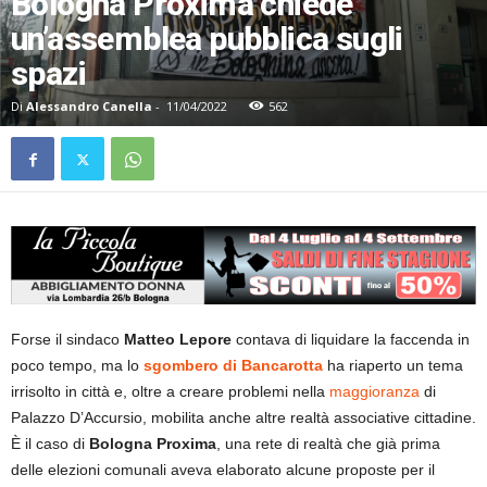
Bologna Proxima chiede
un’assemblea pubblica sugli
spazi
Di
Alessandro Canella
-
11/04/2022
562
Forse il sindaco
Matteo Lepore
contava di liquidare la faccenda in
poco tempo, ma lo
sgombero di Bancarotta
ha riaperto un tema
irrisolto in città e, oltre a creare problemi nella
maggioranza
di
Palazzo D’Accursio, mobilita anche altre realtà associative cittadine.
È il caso di
Bologna Proxima
, una rete di realtà che già prima
delle elezioni comunali aveva elaborato alcune proposte per il