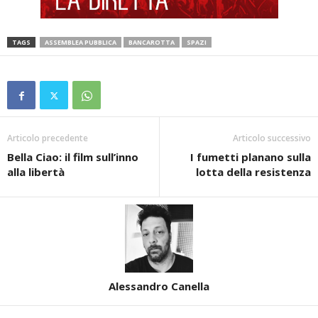
TAGS
ASSEMBLEA PUBBLICA
BANCAROTTA
SPAZI
Articolo precedente
Articolo successivo
Bella Ciao: il film sull’inno
I fumetti planano sulla
alla libertà
lotta della resistenza
Alessandro Canella