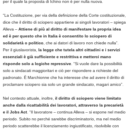
per il quale la proposta di Ichino non è per nulla nuova.
“La Costituzione, per via della definizione della Corte costituzionale,
dice che il diritto di sciopero appartiene ai singoli lavoratori – spiega
Alleva –
Attiene di più al diritto di manifestare la propria idea
ed è per questo che in Italia è consentito lo sciopero di
solidarietà o politico
, che ai datori di lavoro non chiede nulla”.
Per il giuslavorista,
la legge che tutela altri cittadini e i servizi
essenziali è già sufficiente e restrittiva e metterci mano
risponde solo a logiche repressive
. “Si vuole dare la possibilità
solo a sindacati maggioritari e ciò per rispondere a richieste del
padronato. È Marchionne che ha interesse che ad avere il diritto di
proclamare sciopero sia solo un grande sindacato, magari amico”.
Nel contesto attuale, inoltre,
il diritto di sciopero viene limitato
anche dalla ricattabilità dei lavoratori, attraverso la precarietà
e il Jobs Act
. “Il lavoratore – continua Alleva – si espone nel medio
periodo. Subito no perché sarebbe discriminatorio, ma nel medio
periodo scatterebbe il licenziamento ingiustificato, risolvibile con