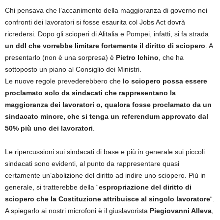
Chi pensava che l’accanimento della maggioranza di governo nei
confronti dei lavoratori si fosse esaurita col Jobs Act dovrà
ricredersi. Dopo gli scioperi di Alitalia e Pompei, infatti, si fa strada
un ddl che vorrebbe limitare fortemente il diritto di sciopero
. A
presentarlo (non è una sorpresa) è
Pietro Ichino
, che ha
sottoposto un piano al Consiglio dei Ministri.
Le nuove regole prevederebbero che
lo sciopero possa essere
proclamato solo da sindacati che rappresentano la
maggioranza dei lavoratori o, qualora fosse proclamato da un
sindacato minore, che si tenga un referendum approvato dal
50% più uno dei lavoratori
.
Le ripercussioni sui sindacati di base e più in generale sui piccoli
sindacati sono evidenti, al punto da rappresentare quasi
certamente un’abolizione del diritto ad indire uno sciopero. Più in
generale, si tratterebbe della “
espropriazione del diritto di
sciopero che la Costituzione attribuisce al singolo lavoratore
“.
A spiegarlo ai nostri microfoni è il giuslavorista
Piegiovanni Alleva
,