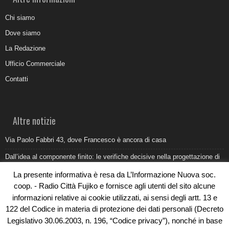
Chi siamo
Dove siamo
La Redazione
Ufficio Commerciale
Contatti
Altre notizie
Via Paolo Fabbri 43, dove Francesco è ancora di casa
Dall’idea al componente finito: le verifiche decisive nella progettazione di
uno stampo industriale
La presente informativa è resa da L’Informazione Nuova soc.
Belvedere Marittimo e il report ARPACAL 2026 sulla qualità del mare
coop. - Radio Città Fujiko e fornisce agli utenti del sito alcune
informazioni relative ai cookie utilizzati, ai sensi degli artt. 13 e
Come organizzare e allestire una camera ardente per l’ultimo saluto
122 del Codice in materia di protezione dei dati personali (Decreto
Umidità di risalita in casa, come riconoscere i segnali veri
Legislativo 30.06.2003, n. 196, “Codice privacy”), nonché in base