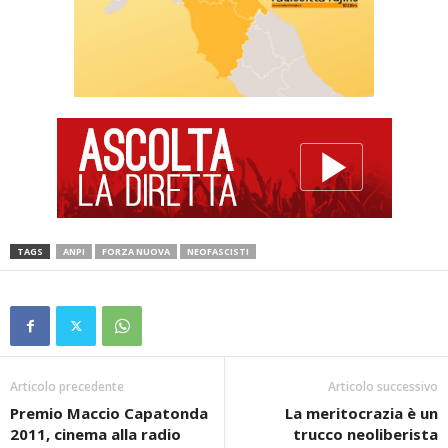
TAGS
ANPI
FORZA NUOVA
NEOFASCISTI
Articolo precedente
Articolo successivo
Premio Maccio Capatonda
La meritocrazia è un
2011, cinema alla radio
trucco neoliberista