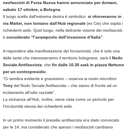
neofascisti di Forza Nuova hanno annunciato per domani,
sabato 17 ottobre, a Bologna
.
Il luogo scelto dall’estrema destra è simbolico:
si ritroveranno in
via Mattei, non lontano dall’Hub regionale
(ex Cie) che ospita i
richiedenti asilo. Quel luogo, nella delirante visione dei neofascisti,
è
considerato “l’avamposto dell’invasione d’Italia”
.
A rispondere alla manifestazione dei forzanovisti, che è solo una
delle tante che interesseranno il territorio bolognese, sarà il
Nodo
Sociale Antifascista
, che
fin dalle 10.30 sarà in piazza Nettuno
per un contropresidio
.
“Ci sembra evidente e gravissimo – osserva ai nostri microfoni
Tony
del Nodo Sociale Antifascista – che siamo di fronte ad un
incitamento all’odio razziale”.
La vicinanza all’Hub, inoltre, viene vista come un pericolo per
l’incolumità stessa dei richiedenti asilo.
In un primo momento il presidio antifascista era stato convocato
per le 14, ma considerato che spesso i neofascisti cambiano