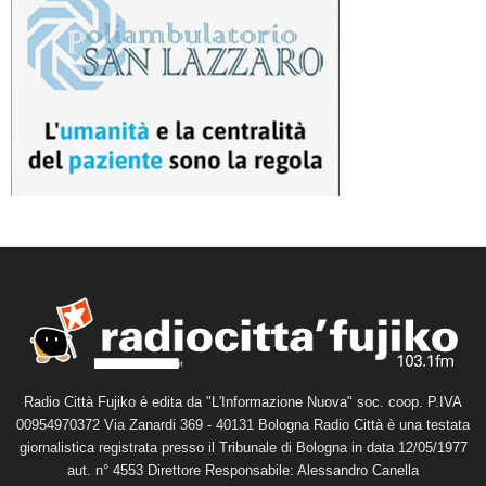
Radio Città Fujiko è edita da "L'Informazione Nuova" soc. coop. P.IVA
00954970372 Via Zanardi 369 - 40131 Bologna Radio Città è una testata
giornalistica registrata presso il Tribunale di Bologna in data 12/05/1977
aut. n° 4553 Direttore Responsabile: Alessandro Canella