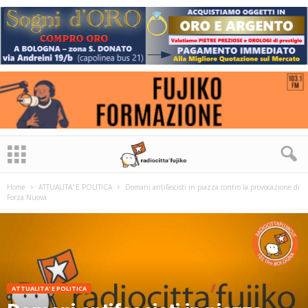
Home
ATTUALITA' E POLITICA
Domani antifascisti in piazza contro la provocazione di
Forza Nuova
ATTUALITA' E POLITICA