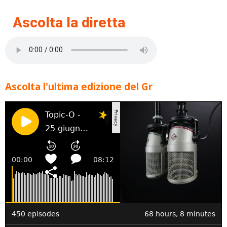
Ascolta la diretta
Ascolta l'ultima edizione del Gr