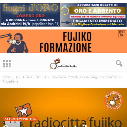
Home
ATTUALITA' E POLITICA
Greenpeace contesta il monitoraggio delle radiazioni a
Fukushima
ATTUALITA' E POLITICA