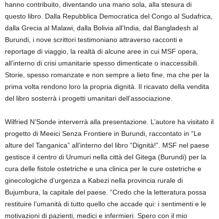
hanno contribuito, diventando una mano sola, alla stesura di
questo libro. Dalla Repubblica Democratica del Congo al Sudafrica,
dalla Grecia al Malawi, dalla Bolivia all’India, dal Bangladesh al
Burundi, i nove scrittori testimoniano attraverso racconti e
reportage di viaggio, la realtà di alcune aree in cui MSF opera,
all’interno di crisi umanitarie spesso dimenticate o inaccessibili.
Storie, spesso romanzate e non sempre a lieto fine, ma che per la
prima volta rendono loro la propria dignità. Il ricavato della vendita
del libro sosterrà i progetti umanitari dell’associazione.
Wilfried N’Sonde interverrà alla presentazione. L’autore ha visitato il
progetto di Meeici Senza Frontiere in Burundi, raccontato in “Le
alture del Tanganica” all’interno del libro “Dignità!”. MSF nel paese
gestisce il centro di Urumuri nella città del Gitega (Burundi) per la
cura delle fistole ostetriche e una clinica per le cure ostetriche e
ginecologiche d’urgenza a Kabezi nella provincia rurale di
Bujumbura, la capitale del paese. “Credo che la letteratura possa
restituire l’umanità di tutto quello che accade qui: i sentimenti e le
motivazioni di pazienti, medici e infermieri. Spero con il mio