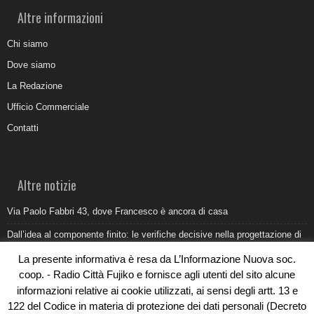
Altre informazioni
Chi siamo
Dove siamo
La Redazione
Ufficio Commerciale
Contatti
Altre notizie
Via Paolo Fabbri 43, dove Francesco è ancora di casa
Dall’idea al componente finito: le verifiche decisive nella progettazione di
uno stampo industriale
La presente informativa è resa da L’Informazione Nuova soc.
Belvedere Marittimo e il report ARPACAL 2026 sulla qualità del mare
coop. - Radio Città Fujiko e fornisce agli utenti del sito alcune
informazioni relative ai cookie utilizzati, ai sensi degli artt. 13 e
Come organizzare e allestire una camera ardente per l’ultimo saluto
122 del Codice in materia di protezione dei dati personali (Decreto