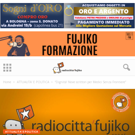
Home
ATTUALITA' E POLITICA
“Dignità! Nove scrittori per Medici Senza Frontiere”
ATTUALITA' E POLITICA