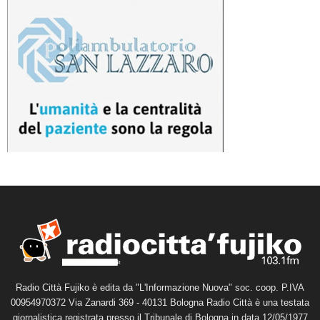
Radio Città Fujiko è edita da "L'Informazione Nuova" soc. coop. P.IVA
00954970372 Via Zanardi 369 - 40131 Bologna Radio Città è una testata
giornalistica registrata presso il Tribunale di Bologna in data 12/05/1977