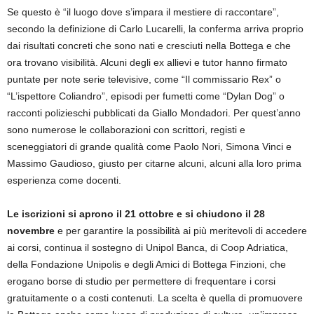
Se questo è “il luogo dove s’impara il mestiere di raccontare”,
secondo la definizione di Carlo Lucarelli, la conferma arriva proprio
dai risultati concreti che sono nati e cresciuti nella Bottega e che
ora trovano visibilità. Alcuni degli ex allievi e tutor hanno firmato
puntate per note serie televisive, come “Il commissario Rex” o
“L’ispettore Coliandro”, episodi per fumetti come “Dylan Dog” o
racconti polizieschi pubblicati da Giallo Mondadori. Per quest’anno
sono numerose le collaborazioni con scrittori, registi e
sceneggiatori di grande qualità come Paolo Nori, Simona Vinci e
Massimo Gaudioso, giusto per citarne alcuni, alcuni alla loro prima
esperienza come docenti.
Le iscrizioni si aprono il 21 ottobre e si chiudono il 28
novembre
e per garantire la possibilità ai più meritevoli di accedere
ai corsi, continua il sostegno di Unipol Banca, di Coop Adriatica,
della Fondazione Unipolis e degli Amici di Bottega Finzioni, che
erogano borse di studio per permettere di frequentare i corsi
gratuitamente o a costi contenuti. La scelta è quella di promuovere