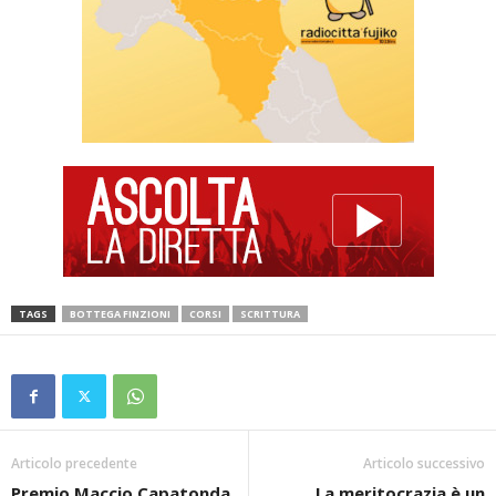
TAGS
BOTTEGA FINZIONI
CORSI
SCRITTURA
Articolo precedente
Articolo successivo
Premio Maccio Capatonda
La meritocrazia è un