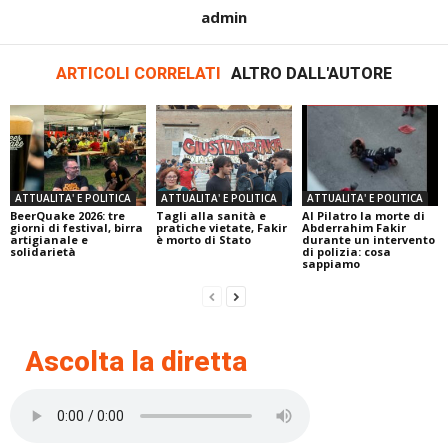
admin
ARTICOLI CORRELATI
ALTRO DALL'AUTORE
ATTUALITA' E POLITICA
ATTUALITA' E POLITICA
ATTUALITA' E POLITICA
BeerQuake 2026: tre
Tagli alla sanità e
Al Pilatro la morte di
giorni di festival, birra
pratiche vietate, Fakir
Abderrahim Fakir
artigianale e
è morto di Stato
durante un intervento
solidarietà
di polizia: cosa
sappiamo
Ascolta la diretta