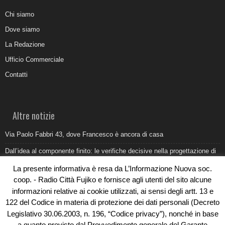
Chi siamo
Dove siamo
La Redazione
Ufficio Commerciale
Contatti
Altre notizie
Via Paolo Fabbri 43, dove Francesco è ancora di casa
Dall’idea al componente finito: le verifiche decisive nella progettazione di
uno stampo industriale
La presente informativa è resa da L’Informazione Nuova soc.
Belvedere Marittimo e il report ARPACAL 2026 sulla qualità del mare
coop. - Radio Città Fujiko e fornisce agli utenti del sito alcune
informazioni relative ai cookie utilizzati, ai sensi degli artt. 13 e
Come organizzare e allestire una camera ardente per l’ultimo saluto
122 del Codice in materia di protezione dei dati personali (Decreto
Umidità di risalita in casa, come riconoscere i segnali veri
Legislativo 30.06.2003, n. 196, “Codice privacy”), nonché in base
a quanto previsto dal Provvedimento generale del Garante