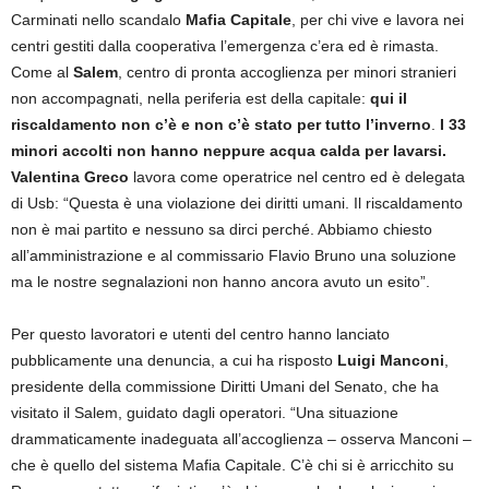
Carminati nello scandalo
Mafia Capitale
, per chi vive e lavora nei
centri gestiti dalla cooperativa l’emergenza c’era ed è rimasta.
Come al
Salem
, centro di pronta accoglienza per minori stranieri
non accompagnati, nella periferia est della capitale:
qui il
riscaldamento non c’è e non c’è stato per tutto l’inverno
.
I 33
minori accolti non hanno neppure acqua calda per lavarsi.
Valentina Greco
lavora come operatrice nel centro ed è delegata
di Usb: “Questa è una violazione dei diritti umani. Il riscaldamento
non è mai partito e nessuno sa dirci perché. Abbiamo chiesto
all’amministrazione e al commissario Flavio Bruno una soluzione
ma le nostre segnalazioni non hanno ancora avuto un esito”.
Per questo lavoratori e utenti del centro hanno lanciato
pubblicamente una denuncia, a cui ha risposto
Luigi Manconi
,
presidente della commissione Diritti Umani del Senato, che ha
visitato il Salem, guidato dagli operatori. “Una situazione
drammaticamente inadeguata all’accoglienza – osserva Manconi –
che è quello del sistema Mafia Capitale. C’è chi si è arricchito su