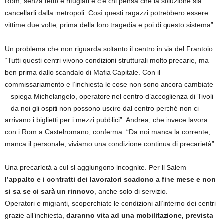
Rom, senza tetto e rifugiati e c’è chi pensa che la soluzione sia
cancellarli dalla metropoli. Così questi ragazzi potrebbero essere
vittime due volte, prima della loro tragedia e poi di questo sistema”
Un problema che non riguarda soltanto il centro in via del Frantoio:
“Tutti questi centri vivono condizioni strutturali molto precarie, ma
ben prima dallo scandalo di Mafia Capitale. Con il
commissariamento e l’inchiesta le cose non sono ancora cambiate
– spiega Michelangelo, operatore nel centro d’accoglienza di Tivoli
– da noi gli ospiti non possono uscire dal centro perché non ci
arrivano i biglietti per i mezzi pubblici”. Andrea, che invece lavora
con i Rom a Castelromano, conferma: “Da noi manca la corrente,
manca il personale, viviamo una condizione continua di precarietà”.
Una precarietà a cui si aggiungono incognite. Per il Salem
l’appalto e i contratti dei lavoratori scadono a fine mese e non
si sa se ci sarà un rinnovo
, anche solo di servizio.
Operatori e migranti, scoperchiate le condizioni all’interno dei centri
grazie all’inchiesta,
daranno vita ad una mobilitazione, prevista