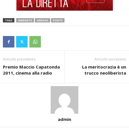
TAGS
AMBIENTE
GENOVA
PONTE
Articolo precedente
Articolo successivo
Premio Maccio Capatonda
La meritocrazia è un
2011, cinema alla radio
trucco neoliberista
admin