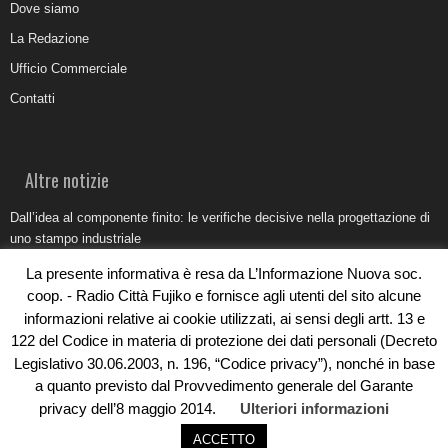
Dove siamo
La Redazione
Ufficio Commerciale
Contatti
Altre notizie
Dall’idea al componente finito: le verifiche decisive nella progettazione di
uno stampo industriale
Belvedere Marittimo e il report ARPACAL 2026 sulla qualità del mare
La presente informativa è resa da L’Informazione Nuova soc.
coop. - Radio Città Fujiko e fornisce agli utenti del sito alcune
Come organizzare e allestire una camera ardente per l’ultimo saluto
informazioni relative ai cookie utilizzati, ai sensi degli artt. 13 e
Umidità di risalita in casa, come riconoscere i segnali veri
122 del Codice in materia di protezione dei dati personali (Decreto
Legislativo 30.06.2003, n. 196, “Codice privacy”), nonché in base
Torna il Sun Donato Festival 2026
a quanto previsto dal Provvedimento generale del Garante
privacy dell’8 maggio 2014.
Ulteriori informazioni
ACCETTO