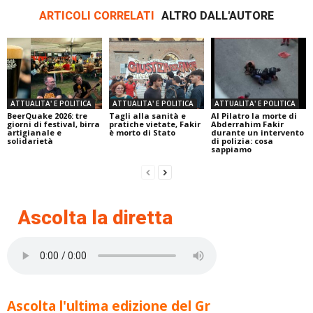
ARTICOLI CORRELATI
ALTRO DALL'AUTORE
ATTUALITA' E POLITICA
ATTUALITA' E POLITICA
ATTUALITA' E POLITICA
BeerQuake 2026: tre
Tagli alla sanità e
Al Pilatro la morte di
giorni di festival, birra
pratiche vietate, Fakir
Abderrahim Fakir
artigianale e
è morto di Stato
durante un intervento
solidarietà
di polizia: cosa
sappiamo
Ascolta la diretta
Ascolta l'ultima edizione del Gr