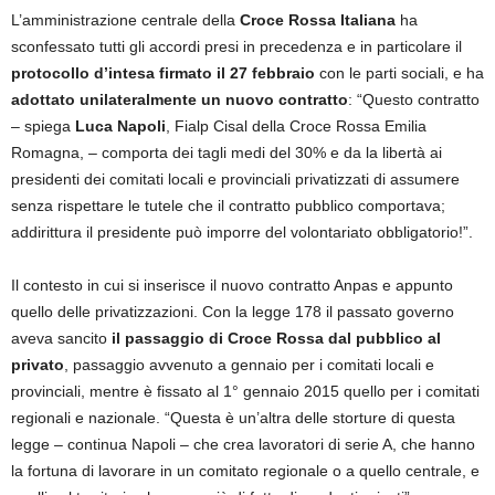
L’amministrazione centrale della
Croce Rossa Italiana
ha
sconfessato tutti gli accordi presi in precedenza e in particolare il
protocollo d’intesa firmato il 27 febbraio
con le parti sociali, e ha
adottato unilateralmente un nuovo contratto
: “Questo contratto
– spiega
Luca Napoli
, Fialp Cisal della Croce Rossa Emilia
Romagna, – comporta dei tagli medi del 30% e da la libertà ai
presidenti dei comitati locali e provinciali privatizzati di assumere
senza rispettare le tutele che il contratto pubblico comportava;
addirittura il presidente può imporre del volontariato obbligatorio!”.
Il contesto in cui si inserisce il nuovo contratto Anpas e appunto
quello delle privatizzazioni. Con la legge 178 il passato governo
aveva sancito
il passaggio di Croce Rossa dal pubblico al
privato
, passaggio avvenuto a gennaio per i comitati locali e
provinciali, mentre è fissato al 1° gennaio 2015 quello per i comitati
regionali e nazionale. “Questa è un’altra delle storture di questa
legge – continua Napoli – che crea lavoratori di serie A, che hanno
la fortuna di lavorare in un comitato regionale o a quello centrale, e