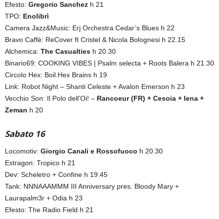
Efesto:
Gregorio Sanchez
h 21
TPO:
Enolibrì
Camera Jazz&Music: Erj Orchestra Cedar’s Blues h 22
Bravo Caffè: ReCover ft Cristel & Nicola Bolognesi h 22.15
Alchemica:
The Casualties
h 20.30
Binario69: COOKING VIBES | Psalm selecta + Roots Balera h 21.30
Circolo Hex: Boil.Hex Brains h 19
Link: Robot Night – Shanti Celeste + Avalon Emerson h 23
Vecchio Son: Il Polo dell’Oi! –
Rancoeur (FR) + Cesoia + Iena +
Zeman
h 20
Sabato 16
Locomotiv:
Giorgio Canali e Rossofuoco
h 20.30
Estragon: Tropico h 21
Dev: Scheletro + Confine h 19.45
Tank: NNNAAAMMM III Anniversary pres. Bloody Mary +
Laurapalm3r + Odia h 23
Efesto: The Radio Field h 21