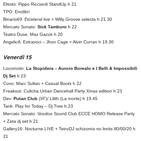
Efesto: Pippo Ricciardi StandUp h 21
TPO: Enolibrì
Binario69: Etceteral live + Willy Groove selecta h 21.30
Mercato Sonato:
Sick Tamburo
h 22
Teatro Duse: Max Gazzè h 20
AngelicA: Extravoci – Jhon Cage + Alvin Curran h 19.30
Venerdì 15
Locomotiv:
La Stupidera – Auroro Borealo e I Belli & Impossibili
Dj Set
h 23
Covo: Marc Sultan + Casual Boots h 22
Freakout: Cultcha Urban Dancehall Party Xmas edition h 23
Dev:
Putan Club
(I/F)/ Lilith (La morte) h 19.45
Tank: Play for Today – Dj Tree h 23
Mercato Sonato: Voodoo Sound Club ECCE HOMO Release Party
+ Zeta dj set h 21
Gallery16: Nocturne LIVE + TetroDJ schizomix no limits 80/00/20 h
21