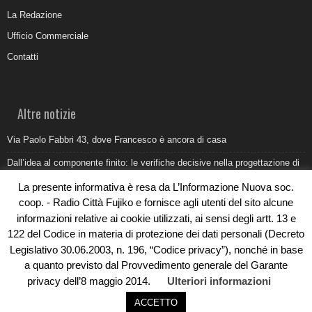
La Redazione
Ufficio Commerciale
Contatti
Altre notizie
Via Paolo Fabbri 43, dove Francesco è ancora di casa
Dall’idea al componente finito: le verifiche decisive nella progettazione di
uno stampo industriale
La presente informativa è resa da L’Informazione Nuova soc.
Belvedere Marittimo e il report ARPACAL 2026 sulla qualità del mare
coop. - Radio Città Fujiko e fornisce agli utenti del sito alcune
informazioni relative ai cookie utilizzati, ai sensi degli artt. 13 e
Come organizzare e allestire una camera ardente per l’ultimo saluto
122 del Codice in materia di protezione dei dati personali (Decreto
Umidità di risalita in casa, come riconoscere i segnali veri
Legislativo 30.06.2003, n. 196, “Codice privacy”), nonché in base
a quanto previsto dal Provvedimento generale del Garante
privacy dell’8 maggio 2014.
Ulteriori informazioni
ACCETTO
© Copyright 2019 - Rivoluzioni Digitali