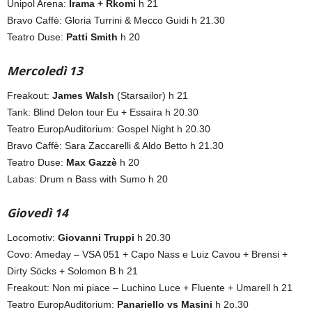
Unipol Arena:
Irama + Rkomi
h 21
Bravo Caffè: Gloria Turrini & Mecco Guidi h 21.30
Teatro Duse:
Patti Smith
h 20
Mercoledì 13
Freakout:
James Walsh
(Starsailor) h 21
Tank: Blind Delon tour Eu + Essaira h 20.30
Teatro EuropAuditorium: Gospel Night h 20.30
Bravo Caffè: Sara Zaccarelli & Aldo Betto h 21.30
Teatro Duse:
Max Gazzè
h 20
Labas: Drum n Bass with Sumo h 20
Giovedì 14
Locomotiv:
Giovanni Truppi
h 20.30
Covo: Ameday – VSA 051 + Capo Nass e Luiz Cavou + Brensi +
Dirty Söcks + Solomon B h 21
Freakout: Non mi piace – Luchino Luce + Fluente + Umarell h 21
Teatro EuropAuditorium:
Panariello vs Masini
h 2o.30