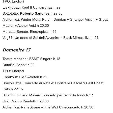
TPO: Enolibrì
Elektrobau: Keef It Up Kristmas h 22
Sottotetto:
Roberto Sanchez
h 22.30
Alchemica: Winter Metal Fury – Deridan + Stranger Vision + Great
Master + Aether Void h 20.30
Mercato Sonato: Electropical h 22
Vag61: Un anno di Sol dell’Avvenire – Black Mirrors live h 21
Domenica 17
Teatro Manzoni: BSMT Singers h 18
DumBo: Senhit h 20
TPO: Enolibrì
Freakout: Die Skeleton h 21
Bravo Caffè: Concerto di Natale: Christelle Pascal & East Coast
Cats h 22.15
Binario69: Carlo Maver- Concerto per raccolta fondi h 17
Graf: Marco Pandolfi h 20.30
Alchemica: RaneStrane – The Wall Cineconcerto h 20.30