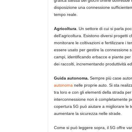
grafica stessa dei giochi online dovrebbe 
disposizione una connessione sufficientem
tempo reale.
Agricoltura
. Un settore di cui si parla p
dell’agricoltura. Esistono diversi progetti 
monitorare le coltivazioni e fertilizzare i 
essere usato per gestire la connessione sim
campi, identificando erbacce e piante per u
dei raccolti, incrementando produttività ed
Guida autonoma.
Sempre più case auto
autonoma
nelle proprie auto. Si sta real
tra loro e con gli elementi della strada per
interconnessione non è completamente pos
copertura 5G può aiutare a migliorare le
aumentare la sicurezza nelle strade.
Come si può leggere sopra, il 5G offre vant