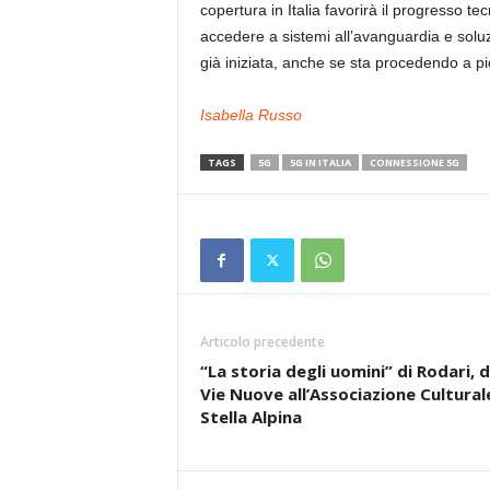
copertura in Italia favorirà il progresso 
accedere a sistemi all’avanguardia e soluzi
già iniziata, anche se sta procedendo a pic
Isabella Russo
TAGS
5G
5G IN ITALIA
CONNESSIONE 5G
Articolo precedente
“La storia degli uomini” di Rodari, 
Vie Nuove all’Associazione Cultural
Stella Alpina