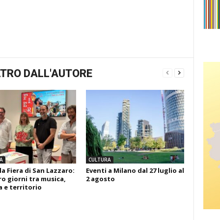
TRO DALL'AUTORE
A
CULTURA
la Fiera di San Lazzaro:
Eventi a Milano dal 27 luglio al
o giorni tra musica,
2 agosto
 e territorio