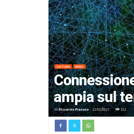
CULTURA
NEWS
Connessione
ampia sul ter
Di
Riccardo Platone
-
22/02/2021
222