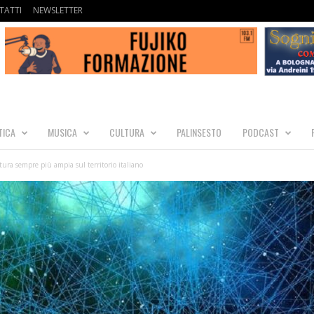
TATTI
NEWSLETTER
TICA
MUSICA
CULTURA
PALINSESTO
PODCAST
ura sempre più ampia sul territorio italiano