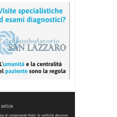
 notizie
dea al componente finito: le verifiche decisive