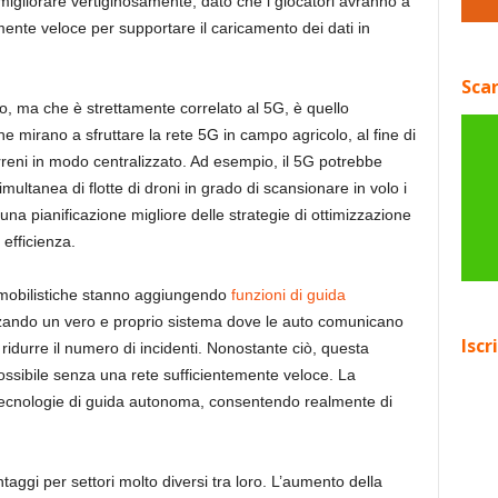
migliorare vertiginosamente, dato che i giocatori avranno a
ente veloce per supportare il caricamento dei dati in
Scar
oco, ma che è strettamente correlato al 5G, è quello
che mirano a sfruttare la rete 5G in campo agricolo, al fine di
terreni in modo centralizzato. Ad esempio, il 5G potrebbe
ultanea di flotte di droni in grado di scansionare in volo i
na pianificazione migliore delle strategie di ottimizzazione
 efficienza.
mobilistiche stanno aggiungendo
funzioni di guida
izzando un vero e proprio sistema dove le auto comunicano
Iscr
 ridurre il numero di incidenti. Nonostante ciò, questa
sibile senza una rete sufficientemente veloce. La
 tecnologie di guida autonoma, consentendo realmente di
aggi per settori molto diversi tra loro. L’aumento della