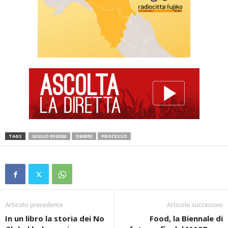
TAGS
GIULIO REGENI
OMBRE
PROCESSO
Articolo precedente
Articolo successivo
In un libro la storia dei No
Food, la Biennale di