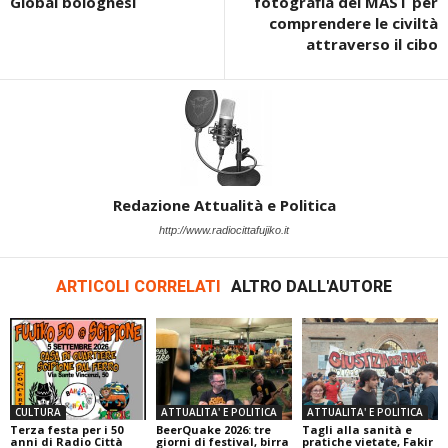
Global bolognesi
fotografia del MAST per
comprendere le civiltà
attraverso il cibo
Redazione Attualità e Politica
http://www.radiocittafujiko.it
ARTICOLI CORRELATI
ALTRO DALL'AUTORE
CULTURA
ATTUALITA' E POLITICA
ATTUALITA' E POLITICA
Terza festa per i 50
BeerQuake 2026: tre
Tagli alla sanità e
anni di Radio Città
giorni di festival, birra
pratiche vietate, Fakir