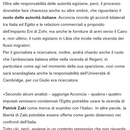
Oltre alle responsabilità delle autorità egiziane, però, il processo
dovrebbe fare chiarezza anche su altre ombre, che riguardano il
ruolo delle
autorità italiane
. Acconcia ricorda gli accordi bilaterali
tra Italia ed Egitto e le relazioni commerciali a proposito
dell’impianto Eni di Zohr, ma anche le forniture di armi verso il Cairo
e, non ultimo, il ruolo egiziano in Libia che incide nella vicenda dei
flussi migratori.
Per il giornalista e ricercatore, inoltre, andrà chiarito anche il ruolo
che l’ambasciata italiana ebbe nella vicenda di Regeni, in
particolare come agì nel momento della sua sparizione, così come
sarà scandagliata anche la responsabilità dell’Università di
Cambridge, per cui Giulio era ricercatore.
«Secondo alcuni analisti – aggiunge Acconcia – qualora i quattro
imputati venissero condannati l’Egitto potrebbe usare la vicenda di
Patrick
Zaki
come merce di scambio con l’Italia». In altre parole, la
libertà di Zaki potrebbe essere offerta come gesto distensivo nei
confronti dell’Italia.
Tutto ciò, però, avviene in un contesto repressivo che non riguarda