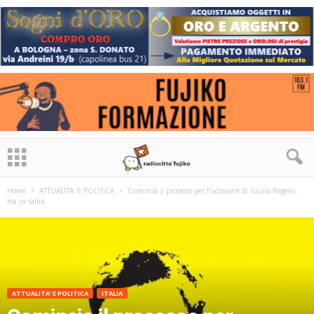
Home
ATTUALITA' E POLITICA
Comincia il processo per l’uccisione di Giulio Regeni,
ma in salita
ATTUALITA' E POLITICA
ITALIA