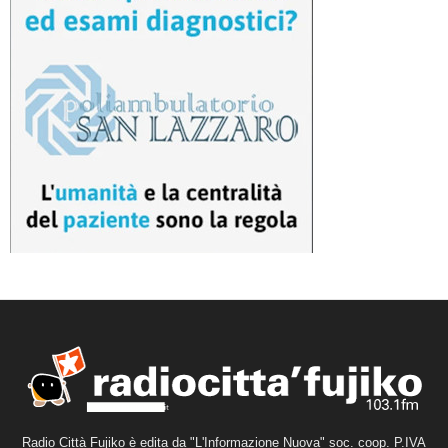
Radio Città Fujiko è edita da "L'Informazione Nuova" soc. coop. P.IVA