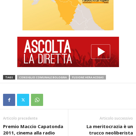
TAGS
CONSIGLIO COMUNALE BOLOGNA
FUSIONE HERA ACEGAS
Articolo precedente
Articolo successivo
Premio Maccio Capatonda
La meritocrazia è un
2011, cinema alla radio
trucco neoliberista