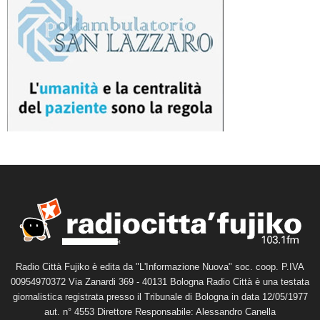
Radio Città Fujiko è edita da "L'Informazione Nuova" soc. coop. P.IVA
00954970372 Via Zanardi 369 - 40131 Bologna Radio Città è una testata
giornalistica registrata presso il Tribunale di Bologna in data 12/05/1977
aut. n° 4553 Direttore Responsabile: Alessandro Canella