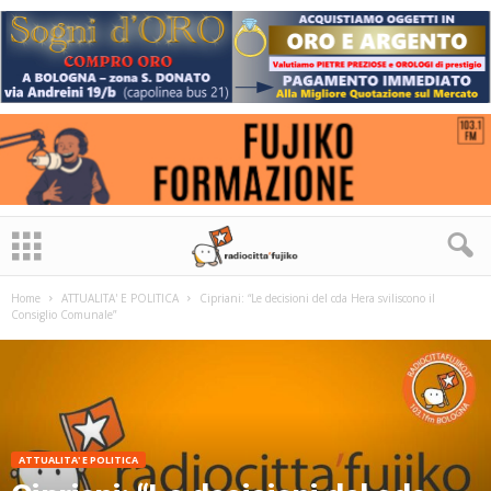
Home
ATTUALITA' E POLITICA
Cipriani: “Le decisioni del cda Hera sviliscono il
Consiglio Comunale”
ATTUALITA' E POLITICA