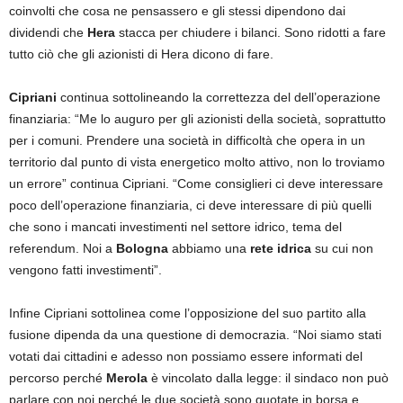
coinvolti che cosa ne pensassero e gli stessi dipendono dai
dividendi che
Hera
stacca per chiudere i bilanci. Sono ridotti a fare
tutto ciò che gli azionisti di Hera dicono di fare.
Cipriani
continua sottolineando la correttezza del dell’operazione
finanziaria: “Me lo auguro per gli azionisti della società, soprattutto
per i comuni. Prendere una società in difficoltà che opera in un
territorio dal punto di vista energetico molto attivo, non lo troviamo
un errore” continua Cipriani. “Come consiglieri ci deve interessare
poco dell’operazione finanziaria, ci deve interessare di più quelli
che sono i mancati investimenti nel settore idrico, tema del
referendum. Noi a
Bologna
abbiamo una
rete idrica
su cui non
vengono fatti investimenti”.
Infine Cipriani sottolinea come l’opposizione del suo partito alla
fusione dipenda da una questione di democrazia. “Noi siamo stati
votati dai cittadini e adesso non possiamo essere informati del
percorso perché
Merola
è vincolato dalla legge: il sindaco non può
parlare con noi perché le due società sono quotate in borsa e