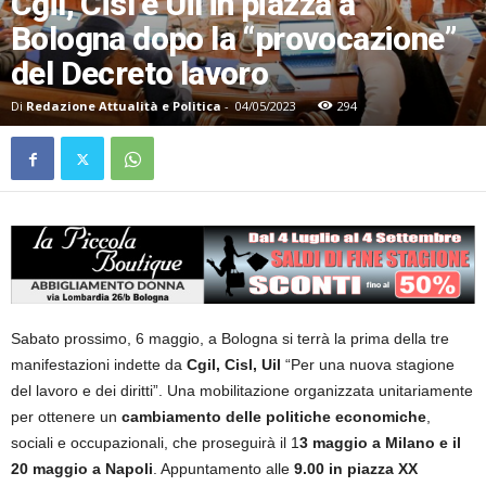
Cgil, Cisl e Uil in piazza a
Bologna dopo la “provocazione”
del Decreto lavoro
Di
Redazione Attualità e Politica
-
04/05/2023
294
Sabato prossimo, 6 maggio, a Bologna si terrà la prima della tre
manifestazioni indette da
Cgil, Cisl, Uil
“Per una nuova stagione
del lavoro e dei diritti”. Una mobilitazione organizzata unitariamente
per ottenere un
cambiamento delle politiche economiche
,
sociali e occupazionali, che proseguirà il 1
3 maggio a Milano e il
20 maggio a Napoli
. Appuntamento alle
9.00 in piazza XX