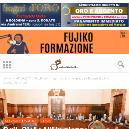
Home
ATTUALITA' E POLITICA
Cgil, Cisl e Uil in piazza a Bologna dopo la
“provocazione” del...
ATTUALITA' E POLITICA
ITALIA