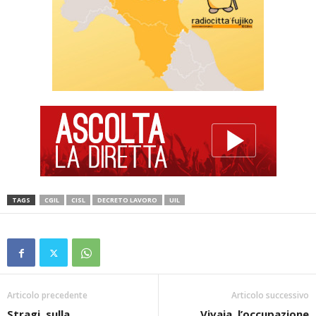
TAGS
CGIL
CISL
DECRETO LAVORO
UIL
Articolo precedente
Articolo successivo
Stragi, sulla
Vivaia, l’occupazione