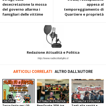
desecretazione la mossa
appesa al
del governo allarma i
temporeggiamento di
famigliari delle vittime
Quartiere e proprietà
Redazione Attualità e Politica
http://www.radiocittafujiko.it
ARTICOLI CORRELATI
ALTRO DALL'AUTORE
CULTURA
ATTUALITA' E POLITICA
ATTUALITA' E POLITICA
Terza festa per i 50
BeerQuake 2026: tre
Tagli alla sanità e