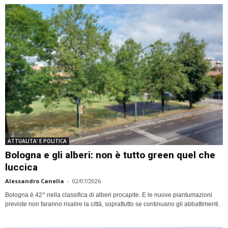
ATTUALITA' E POLITICA
Bologna e gli alberi: non è tutto green quel che
luccica
Alessandro Canella
-
02/07/2026
Bologna è 42^ nella classifica di alberi procapite. E le nuove piantumazioni
previste non faranno risalire la città, soprattutto se continuano gli abbattimenti.