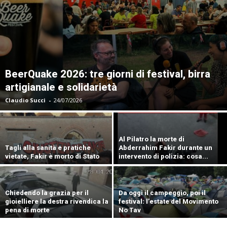
BeerQuake 2026: tre giorni di festival, birra
artigianale e solidarietà
Claudio Succi
-
24/07/2026
Al Pilatro la morte di
Tagli alla sanità e pratiche
Abderrahim Fakir durante un
vietate, Fakir è morto di Stato
intervento di polizia: cosa...
Chiedendo la grazia per il
Da oggi il campeggio, poi il
gioielliere la destra rivendica la
festival: l’estate del Movimento
pena di morte
No Tav