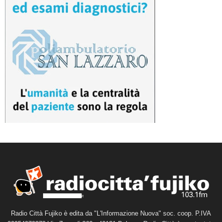
Radio Città Fujiko è edita da "L'Informazione Nuova" soc. coop. P.IVA