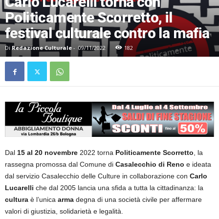
Carlo Lucarelli torna con
Politicamente Scorretto, il
festival culturale contro la mafia
Di
Redazione Culturale
-
09/11/2022
182
Dal
15 al 20 novembre
2022 torna
Politicamente Scorretto
, la
rassegna promossa dal Comune di
Casalecchio
di
Reno
e ideata
dal servizio Casalecchio delle Culture in collaborazione con
Carlo
Lucarelli
che dal 2005 lancia una sfida a tutta la cittadinanza: la
cultura
è l’unica
arma
degna di una società civile per affermare
valori di giustizia, solidarietà e legalità.