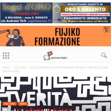
Home
CULTURA
Carlo Lucarelli torna con Politicamente Scorretto, il festival culturale
contro la mafia
CULTURA
NEWS