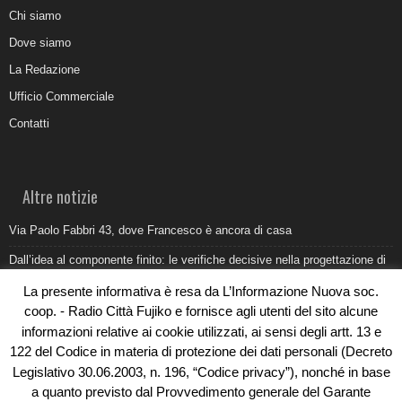
Chi siamo
Dove siamo
La Redazione
Ufficio Commerciale
Contatti
Altre notizie
Via Paolo Fabbri 43, dove Francesco è ancora di casa
Dall’idea al componente finito: le verifiche decisive nella progettazione di
uno stampo industriale
La presente informativa è resa da L’Informazione Nuova soc.
Belvedere Marittimo e il report ARPACAL 2026 sulla qualità del mare
coop. - Radio Città Fujiko e fornisce agli utenti del sito alcune
informazioni relative ai cookie utilizzati, ai sensi degli artt. 13 e
Come organizzare e allestire una camera ardente per l’ultimo saluto
122 del Codice in materia di protezione dei dati personali (Decreto
Umidità di risalita in casa, come riconoscere i segnali veri
Legislativo 30.06.2003, n. 196, “Codice privacy”), nonché in base
a quanto previsto dal Provvedimento generale del Garante