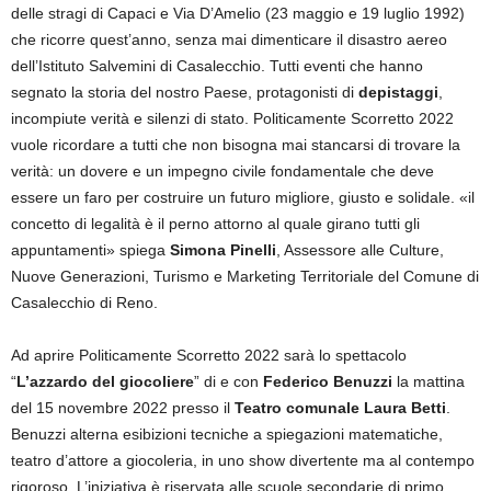
delle stragi di Capaci e Via D’Amelio (23 maggio e 19 luglio 1992)
che ricorre quest’anno, senza mai dimenticare il disastro aereo
dell’Istituto Salvemini di Casalecchio. Tutti eventi che hanno
segnato la storia del nostro Paese, protagonisti di
depistaggi
,
incompiute verità e silenzi di stato. Politicamente Scorretto 2022
vuole ricordare a tutti che non bisogna mai stancarsi di trovare la
verità: un dovere e un impegno civile fondamentale che deve
essere un faro per costruire un futuro migliore, giusto e solidale. «il
concetto di legalità è il perno attorno al quale girano tutti gli
appuntamenti» spiega
Simona Pinelli
, Assessore alle Culture,
Nuove Generazioni, Turismo e Marketing Territoriale del Comune di
Casalecchio di Reno.
Ad aprire Politicamente Scorretto 2022 sarà lo spettacolo
“
L’azzardo del giocoliere
” di e con
Federico Benuzzi
la mattina
del 15 novembre 2022 presso il
Teatro comunale Laura Betti
.
Benuzzi alterna esibizioni tecniche a spiegazioni matematiche,
teatro d’attore a giocoleria, in uno show divertente ma al contempo
rigoroso. L’iniziativa è riservata alle scuole secondarie di primo