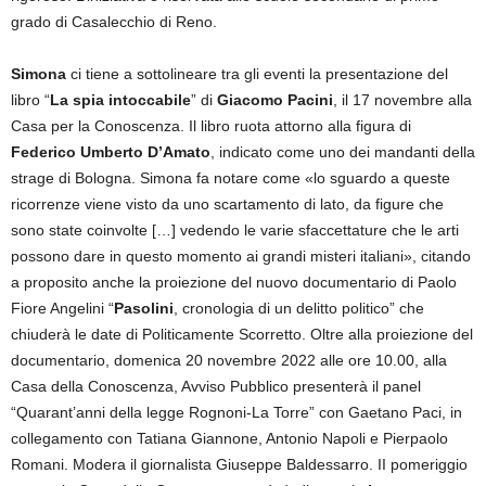
grado di Casalecchio di Reno.
Simona
ci tiene a sottolineare tra gli eventi la presentazione del
libro “
La spia intoccabile
” di
Giacomo Pacini
, il 17 novembre alla
Casa per la Conoscenza. Il libro ruota attorno alla figura di
Federico Umberto D’Amato
, indicato come uno dei mandanti della
strage di Bologna. Simona fa notare come «lo sguardo a queste
ricorrenze viene visto da uno scartamento di lato, da figure che
sono state coinvolte […] vedendo le varie sfaccettature che le arti
possono dare in questo momento ai grandi misteri italiani», citando
a proposito anche la proiezione del nuovo documentario di Paolo
Fiore Angelini “
Pasolini
, cronologia di un delitto politico” che
chiuderà le date di Politicamente Scorretto. Oltre alla proiezione del
documentario, domenica 20 novembre 2022 alle ore 10.00, alla
Casa della Conoscenza, Avviso Pubblico presenterà il panel
“Quarant’anni della legge Rognoni-La Torre” con Gaetano Paci, in
collegamento con Tatiana Giannone, Antonio Napoli e Pierpaolo
Romani. Modera il giornalista Giuseppe Baldessarro. II pomeriggio