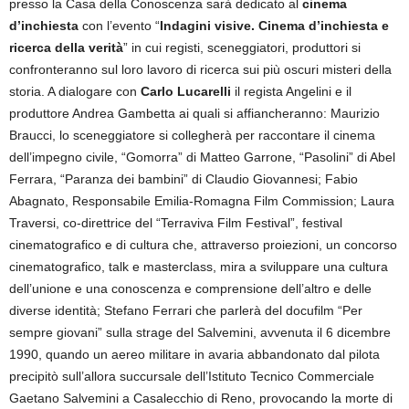
presso la Casa della Conoscenza sarà dedicato al
cinema
d’inchiesta
con l’evento “
Indagini visive. Cinema d’inchiesta e
ricerca della verità
” in cui registi, sceneggiatori, produttori si
confronteranno sul loro lavoro di ricerca sui più oscuri misteri della
storia. A dialogare con
Carlo Lucarelli
il regista Angelini e il
produttore Andrea Gambetta ai quali si affiancheranno: Maurizio
Braucci, lo sceneggiatore si collegherà per raccontare il cinema
dell’impegno civile, “Gomorra” di Matteo Garrone, “Pasolini” di Abel
Ferrara, “Paranza dei bambini” di Claudio Giovannesi; Fabio
Abagnato, Responsabile Emilia-Romagna Film Commission; Laura
Traversi, co-direttrice del “Terraviva Film Festival”, festival
cinematografico e di cultura che, attraverso proiezioni, un concorso
cinematografico, talk e masterclass, mira a sviluppare una cultura
dell’unione e una conoscenza e comprensione dell’altro e delle
diverse identità; Stefano Ferrari che parlerà del docufilm “Per
sempre giovani” sulla strage del Salvemini, avvenuta il 6 dicembre
1990, quando un aereo militare in avaria abbandonato dal pilota
precipitò sull’allora succursale dell’Istituto Tecnico Commerciale
Gaetano Salvemini a Casalecchio di Reno, provocando la morte di