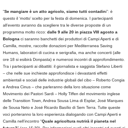
“
Se mangiare è un atto agricolo, siamo tutti contadin
i”: è
questo il ‘motto’ scelto per la festa di domenica. I partecipanti
all’evento avranno da scegliere tra le diverse proposte di un
programma molto ricco:
dalle 9 alle 20 in piazza VIII agosto a
Bologna
ci saranno banchetti dei produttori di Campi Aperti e di
Camilla, mostre, raccolte donazioni per Mediterranea Saving
Humans, laboratori di cucina e serigrafia, ma anche concerti (alle
ore 18 si esibirà Donpasta) e numerosi incontri di approfondimento.
Tra i partecipanti ai dibattiti: il giornalista e saggista Stefano Liberti
– che nelle sue inchieste approfondisce i devastanti effetti
ambientali e sociali delle industrie globali del cibo – Roberto Congia
e Andrea Cinus – che parleranno della loro situazione come
Movimento dei Pastori Sardi – Holly Tiffen del movimento inglese
delle Transition Town, Andrea Sousa Lima di Esplar, José Marques
de Sousa Neto e José Ricardo Basílio di Sem Terra. Tutte queste
voci porteranno la loro esperienza dialogando con Campi Aperti e
Camilla nell’incontro “
Quale agricoltura nutrirà il pianeta nel