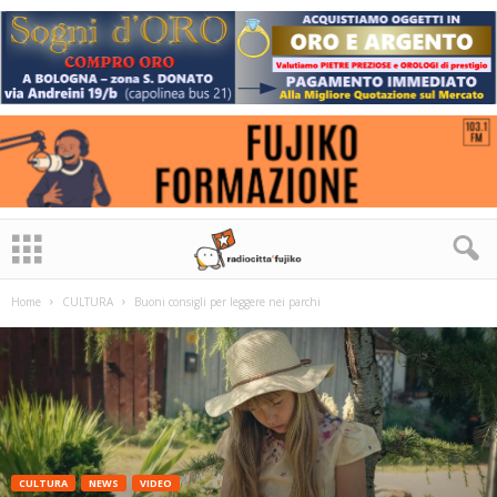
Home
CULTURA
Buoni consigli per leggere nei parchi
CULTURA
NEWS
VIDEO