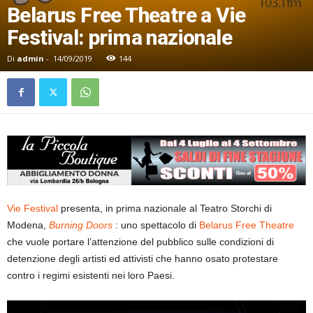
Belarus Free Theatre a Vie
Festival: prima nazionale
Di
admin
-
14/09/2019
144
Vie Festival
presenta, in prima nazionale al Teatro Storchi di
Modena,
Burning Doors
: uno spettacolo di
Belarus Free Theatre
che vuole portare l’attenzione del pubblico sulle condizioni di
detenzione degli artisti ed attivisti che hanno osato protestare
contro i regimi esistenti nei loro Paesi.