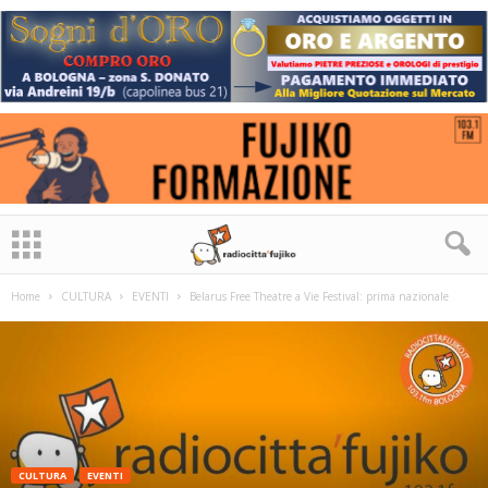
Home
CULTURA
EVENTI
Belarus Free Theatre a Vie Festival: prima nazionale
CULTURA
EVENTI