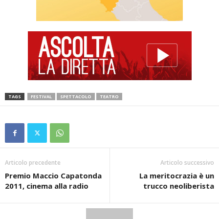
TAGS
FESTIVAL
SPETTACOLO
TEATRO
Articolo precedente
Articolo successivo
Premio Maccio Capatonda
La meritocrazia è un
2011, cinema alla radio
trucco neoliberista