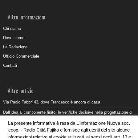
Altre informazioni
Chi siamo
Dove siamo
La Redazione
Ufficio Commerciale
Contatti
Altre notizie
Via Paolo Fabbri 43, dove Francesco è ancora di casa
Dall’idea al componente finito: le verifiche decisive nella progettazione di
uno stampo industriale
La presente informativa è resa da L’Informazione Nuova soc.
Belvedere Marittimo e il report ARPACAL 2026 sulla qualità del mare
coop. - Radio Città Fujiko e fornisce agli utenti del sito alcune
informazioni relative ai cookie utilizzati, ai sensi degli artt. 13 e