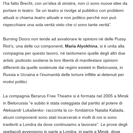
l’ha fatto Brecht, con un’idea di sinistra, non ci sono nuove idee da
portare in teatro. Se un teatro si rivolge al pubblico con problemi
attuali si chiama
teatro attuale
e non politico perchè non può
rispecchiare una sola verità visto che ci sono tante verità”.
Burning Doors non tende ad avvalorare le opinioni nè delle Pussy
Riot’s, una delle cui componenti,
Maria Alyokhina
, si è unita alla
compagnia per questo lavoro, né tantomeno quelle degli altri due
artisti, piuttosto sostiene la loro libertà di manifestare opinioni
differenti da quelle sostenute dai regimi esisteti in Bielorussia, in
Russia e Ucraina e l’inumanità delle torture inflitte ai detenuti per
motivi politici.
La compagnia Berarus Free Theatre si è formata nel 2005 a Minsk
in Bielorussia “e subito è stata osteggiata dal partito al potere di
Aleksandr Lukašenko- racconta la co- fondatrice Natalia Kaliada,
alcuni componenti sono stati incarcerati e molti di noi si sono
trasferiti a Londra da dove continuiamo a lavorare”. Le prove degli
spettacoli avvengono in parte a Londra, in parte a Minsk, dove