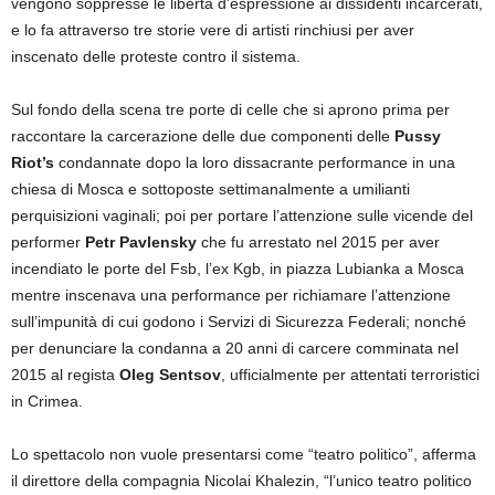
vengono soppresse le libertà d’espressione ai dissidenti incarcerati,
e lo fa attraverso tre storie vere di artisti rinchiusi per aver
inscenato delle proteste contro il sistema.
Sul fondo della scena tre porte di celle che si aprono prima per
raccontare la carcerazione delle due componenti delle
Pussy
Riot’s
condannate dopo la loro dissacrante performance in una
chiesa di Mosca e sottoposte settimanalmente a umilianti
perquisizioni vaginali; poi per portare l’attenzione sulle vicende del
performer
Petr Pavlensky
che fu arrestato nel 2015 per aver
incendiato le porte del Fsb, l’ex Kgb, in piazza Lubianka a Mosca
mentre inscenava una performance per richiamare l’attenzione
sull’impunità di cui godono i Servizi di Sicurezza Federali; nonché
per denunciare la condanna a 20 anni di carcere comminata nel
2015 al regista
Oleg Sentsov
, ufficialmente per attentati terroristici
in Crimea.
Lo spettacolo non vuole presentarsi come “teatro politico”, afferma
il direttore della compagnia Nicolai Khalezin, “l’unico teatro politico