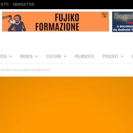
ATTI
NEWSLETTER
TICA
MUSICA
CULTURA
PALINSESTO
PODCAST
si al Mise: forse qualche problema c’è