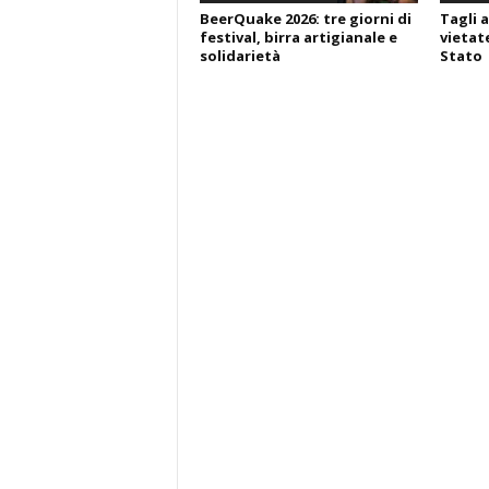
BeerQuake 2026: tre giorni di
Tagli a
festival, birra artigianale e
vietate
solidarietà
Stato