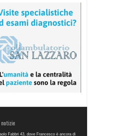
 notizie
aolo Fabbri 43, dove Francesco è ancora di