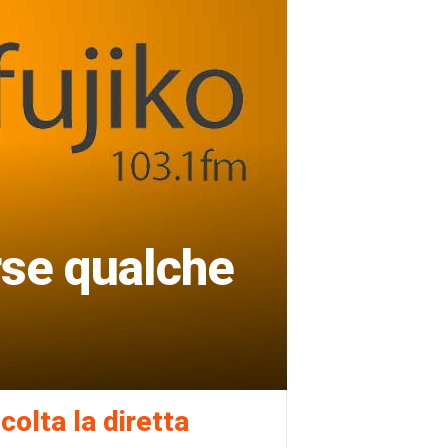
orse qualche
colta la diretta