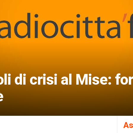
i di crisi al Mise: f
è
As