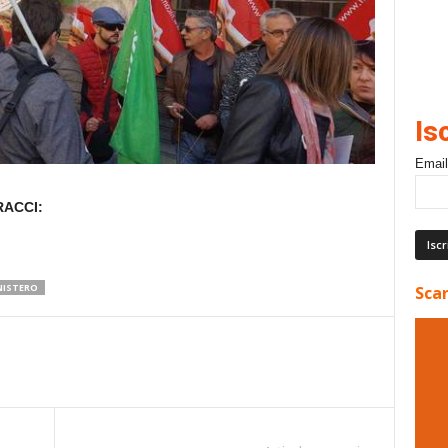
Is
Email
RACCI:
NISTERO
Scar