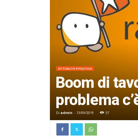
ATTUALITA' E POLITICA
Boom di tavol
problema c’
Di
admin
-
13/09/2019
57