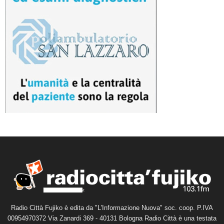
Radio Città Fujiko è edita da "L'Informazione Nuova" soc. coop. P.IVA
00954970372 Via Zanardi 369 - 40131 Bologna Radio Città è una testata