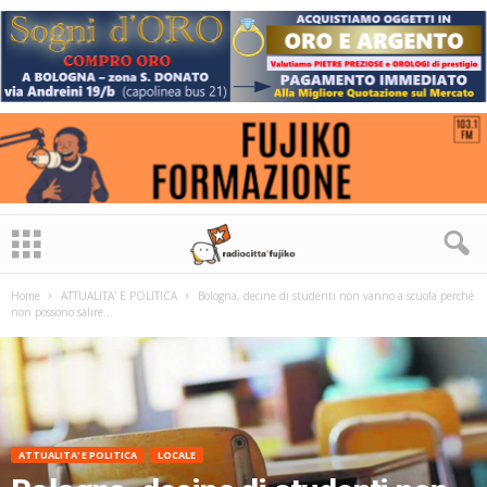
Home
ATTUALITA' E POLITICA
Bologna, decine di studenti non vanno a scuola perché
non possono salire...
ATTUALITA' E POLITICA
LOCALE