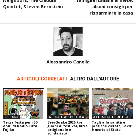
Neighbors, The Claudia
famiglie italiane al mese:
Quintet, Steven Bernstein
alcuni consigli per
risparmiare in casa
Alessandro Canella
ARTICOLI CORRELATI
ALTRO DALL'AUTORE
CULTURA
ATTUALITA' E POLITICA
ATTUALITA' E POLITICA
Terza festa per i 50
BeerQuake 2026: tre
Tagli alla sanità e
anni di Radio Città
giorni di festival, birra
pratiche vietate, Fakir
Fujiko
artigianale e
è morto di Stato
solidarietà