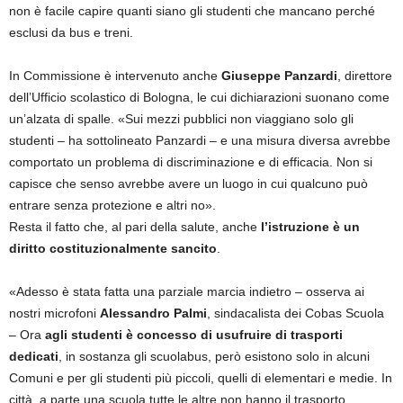
non è facile capire quanti siano gli studenti che mancano perché
esclusi da bus e treni.
In Commissione è intervenuto anche
Giuseppe Panzardi
, direttore
dell’Ufficio scolastico di Bologna, le cui dichiarazioni suonano come
un’alzata di spalle. «Sui mezzi pubblici non viaggiano solo gli
studenti – ha sottolineato Panzardi – e una misura diversa avrebbe
comportato un problema di discriminazione e di efficacia. Non si
capisce che senso avrebbe avere un luogo in cui qualcuno può
entrare senza protezione e altri no».
Resta il fatto che, al pari della salute, anche
l’istruzione è un
diritto costituzionalmente sancito
.
«Adesso è stata fatta una parziale marcia indietro – osserva ai
nostri microfoni
Alessandro Palmi
, sindacalista dei Cobas Scuola
– Ora
agli studenti è concesso di usufruire di trasporti
dedicati
, in sostanza gli scuolabus, però esistono solo in alcuni
Comuni e per gli studenti più piccoli, quelli di elementari e medie. In
città, a parte una scuola tutte le altre non hanno il trasporto