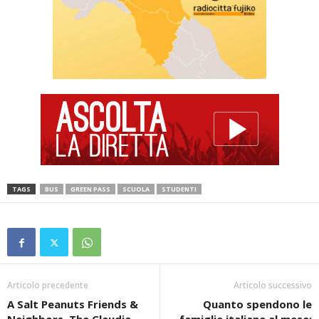
TAGS
BUS
GREEN PASS
SCUOLA
STUDENTI
Articolo precedente
Articolo successivo
A Salt Peanuts Friends &
Quanto spendono le