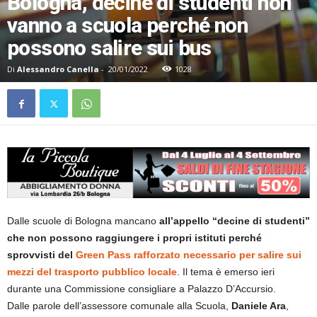
Bologna, decine di studenti non
vanno a scuola perché non
possono salire sui bus
Di
Alessandro Canella
-
20/01/2022
1028
Dalle scuole di Bologna mancano
all’appello “decine di studenti”
che non possono raggiungere i propri istituti perché
sprovvisti del
Green Pass rafforzato necessario per salire sui
mezzi del trasporto pubblico locale
. Il tema è emerso ieri
durante una Commissione consigliare a Palazzo D’Accursio.
Dalle parole dell’assessore comunale alla Scuola,
Daniele Ara
,