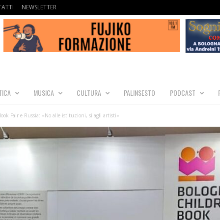
ATTI
NEWSLETTER
TICA
MUSICA
CULTURA
PALINSESTO
PODCAST
ok Fair e Russia: «No alle istituzioni, sì agli artisti»