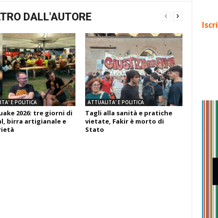
TRO DALL'AUTORE
Iscr
TA' E POLITICA
ATTUALITA' E POLITICA
ake 2026: tre giorni di
Tagli alla sanità e pratiche
l, birra artigianale e
vietate, Fakir è morto di
rietà
Stato