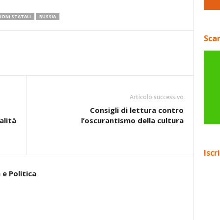
IONI STATALI
RUSSIA
Scar
Articolo successivo
Consigli di lettura contro
alità
l’oscurantismo della cultura
Iscr
e Politica