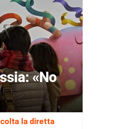
ussia: «No
colta la diretta