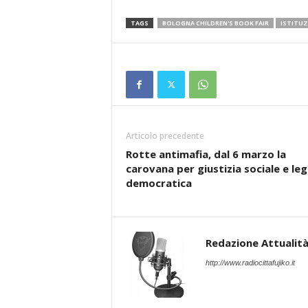
TAGS
BOLOGNA CHILDREN'S BOOK FAIR
ISTITUZ
Articolo precedente
Rotte antimafia, dal 6 marzo la
carovana per giustizia sociale e leg
democratica
Redazione Attualità 
http://www.radiocittafujiko.it