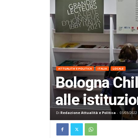
ATTUALITA' E POLITICA
ITALIA
LOCALE
Bologna Chil
alle istituzio
Di
Redazione Attualità e Politica
-
03/03/2022