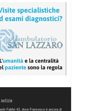
 notizie
aolo Fabbri 43, dove Francesco è ancora di