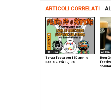
ARTICOLI CORRELATI
AL
CULTURA
ATTUALI
Terza festa per i 50 anni di
BeerQu
Radio Città Fujiko
festiva
solida