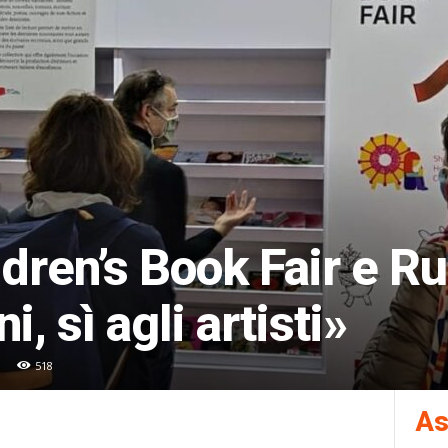
dren’s Book Fair e R
ni, sì agli artisti»
518
As