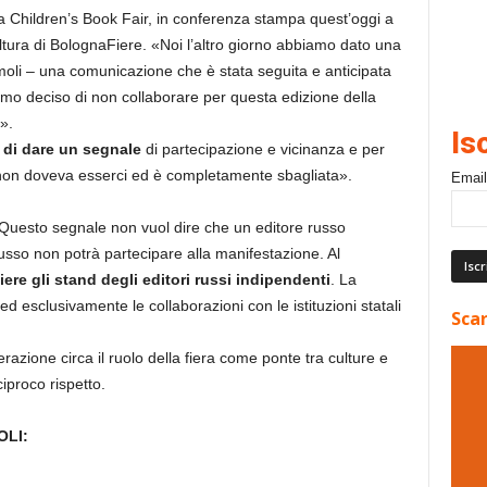
na Children’s Book Fair, in conferenza stampa quest’oggi a
ltura di BolognaFiere. «Noi l’altro giorno abbiamo dato una
moli – una comunicazione che è stata seguita e anticipata
biamo deciso di non collaborare per questa edizione della
».
Is
 di dare un segnale
di partecipazione e vicinanza e per
non doveva esserci ed è completamente sbagliata».
Email
«Questo segnale non vuol dire che un editore russo
russo non potrà partecipare alla manifestazione. Al
iere gli stand degli editori russi indipendenti
. La
d esclusivamente le collaborazioni con le istituzioni statali
Scar
razione circa il ruolo della fiera come ponte tra culture e
iproco rispetto.
LI: