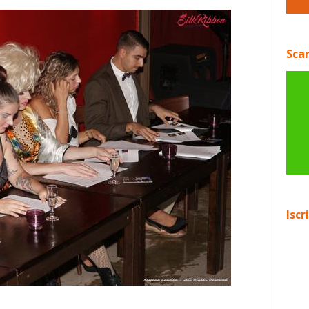
Scar
Iscr