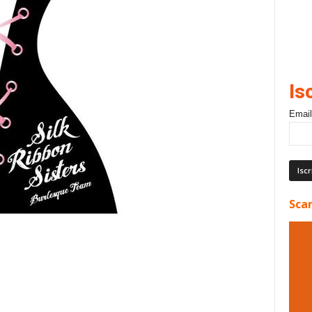
Is
Email
Scar