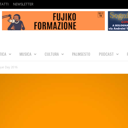
ATTI
NEWSLETTER
TICA
MUSICA
CULTURA
PALINSESTO
PODCAST
que Day 2016