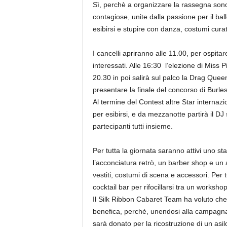
Sì, perchè a organizzare la rassegna son
contagiose, unite dalla passione per il bal
esibirsi e stupire con danza, costumi curat
I cancelli apriranno alle 11.00, per ospitar
interessati. Alle 16:30 l’elezione di Miss P
20.30 in poi salirà sul palco la Drag Que
presentare la finale del concorso di Burles
Al termine del Contest altre Star internazio
per esibirsi, e da mezzanotte partirà il DJ 
partecipanti tutti insieme.
Per tutta la giornata saranno attivi uno s
l’acconciatura retrò, un barber shop e un 
vestiti, costumi di scena e accessori. Per t
cocktail bar per rifocillarsi tra un worksho
Il Silk Ribbon Cabaret Team ha voluto ch
benefica, perchè, unendosi alla campagna 
sarà donato per la ricostruzione di un a