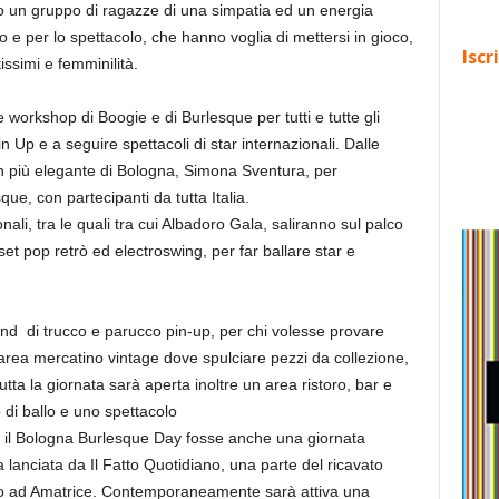
o un gruppo di ragazze di una simpatia ed un energia
lo e per lo spettacolo, che hanno voglia di mettersi in gioco,
Iscr
issimi e femminilità.
e workshop di Boogie e di Burlesque per tutti e tutte gli
in Up e a seguire spettacoli di star internazionali. Dalle
en più elegante di Bologna, Simona Sventura, per
que, con partecipanti da tutta Italia.
nali, tra le quali tra cui Albadoro Gala, saliranno sul palco
set pop retrò ed electroswing, per far ballare star e
tand di trucco e parucco pin-up, per chi volesse provare
area mercatino vintage dove spulciare pezzi da collezione,
utta la giornata sarà aperta inoltre un area ristoro, bar e
p di ballo e uno spettacolo
e il Bologna Burlesque Day fosse anche una giornata
lanciata da Il Fatto Quotidiano, una parte del ricavato
silo ad Amatrice. Contemporaneamente sarà attiva una