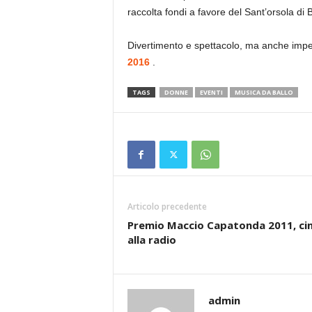
raccolta fondi a favore del Sant’orsola di 
Divertimento e spettacolo, ma anche impeg
2016
.
TAGS
DONNE
EVENTI
MUSICA DA BALLO
Articolo precedente
Premio Maccio Capatonda 2011, c
alla radio
admin