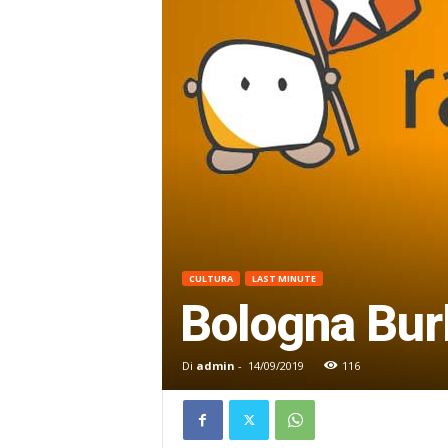
CULTURA
LAST MINUTE
Bologna Bur
Di
admin
-
14/09/2019
116