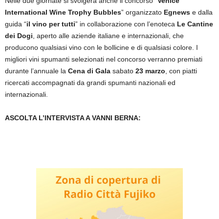
Nelle due giornate si svolgerà anche il concorso “
Venice
International Wine Trophy Bubbles
” organizzato
Egnews
e dalla
guida “
il vino
per tutti
” in collaborazione con l’enoteca
Le
Cantine
dei Dogi
, aperto alle aziende italiane e internazionali, che
producono qualsiasi vino con le bollicine e di qualsiasi colore. I
migliori vini spumanti selezionati nel concorso verranno premiati
durante l’annuale la
Cena di Gala
sabato
23 marzo
, con piatti
ricercati accompagnati da grandi spumanti nazionali ed
internazionali.
ASCOLTA L’INTERVISTA A VANNI BERNA: