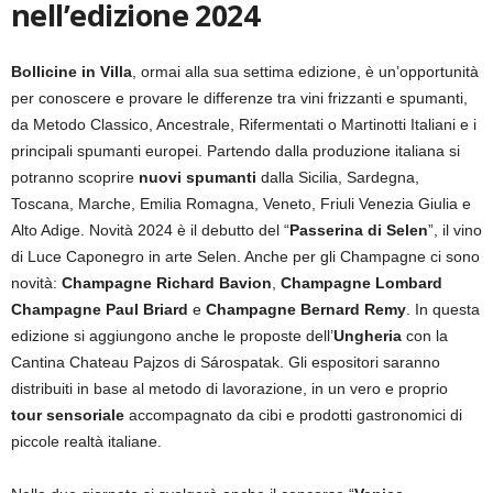
nell’edizione 2024
Bollicine in Villa
, ormai alla sua settima edizione, è un’opportunità
per conoscere e provare le differenze tra vini frizzanti e spumanti,
da Metodo Classico, Ancestrale, Rifermentati o Martinotti Italiani e i
principali spumanti europei. Partendo dalla produzione italiana si
potranno scoprire
nuovi spumanti
dalla Sicilia, Sardegna,
Toscana, Marche, Emilia Romagna, Veneto, Friuli Venezia Giulia e
Alto Adige. Novità 2024 è il debutto del “
Passerina di Selen
”, il vino
di Luce Caponegro in arte Selen. Anche per gli Champagne ci sono
novità:
Champagne Richard Bavion
,
Champagne Lombard
Champagne Paul Briard
e
Champagne Bernard Remy
. In questa
edizione si aggiungono anche le proposte dell’
Ungheria
con la
Cantina Chateau Pajzos di Sárospatak. Gli espositori saranno
distribuiti in base al metodo di lavorazione, in un vero e proprio
tour sensoriale
accompagnato da cibi e prodotti gastronomici di
piccole realtà italiane.