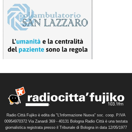
Radio Città Fujiko è edita da "L'Informazione Nuova" soc. coop. P.IVA
00954970372 Via Zanardi 369 - 40131 Bologna Radio Città è una testata
giornalistica registrata presso il Tribunale di Bologna in data 12/05/1977