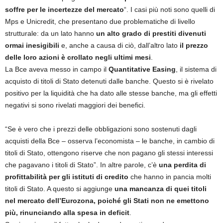
soffre per le incertezze del mercato
“. I casi più noti sono quelli di
Mps e Unicredit, che presentano due problematiche di livello
strutturale: da un lato hanno
un alto grado di prestiti divenuti
ormai inesigibili
e, anche a causa di ciò, dall’altro lato
il prezzo
delle loro azioni è crollato negli ultimi mesi
.
La Bce aveva messo in campo il
Quantitative Easing
, il sistema di
acquisto di titoli di Stato detenuti dalle banche. Questo si è rivelato
positivo per la liquidità che ha dato alle stesse banche, ma gli effetti
negativi si sono rivelati maggiori dei benefici.
“Se è vero che i prezzi delle obbligazioni sono sostenuti dagli
acquisti della Bce – osserva l’economista – le banche, in cambio di
titoli di Stato, ottengono riserve che non pagano gli stessi interessi
che pagavano i titoli di Stato”. In altre parole, c’è
una perdita di
profittabilità per gli istituti di credito
che hanno in pancia molti
titoli di Stato. A questo si aggiunge
una mancanza di quei titoli
nel mercato dell’Eurozona, poiché gli Stati non ne emettono
più, rinunciando alla spesa in deficit
.