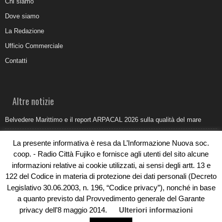
Chi siamo
Dove siamo
La Redazione
Ufficio Commerciale
Contatti
Altre notizie
Belvedere Marittimo e il report ARPACAL 2026 sulla qualità del mare
Come organizzare e allestire una camera ardente per l’ultimo saluto
La presente informativa è resa da L’Informazione Nuova soc.
Umidità di risalita in casa, come riconoscere i segnali veri
coop. - Radio Città Fujiko e fornisce agli utenti del sito alcune
informazioni relative ai cookie utilizzati, ai sensi degli artt. 13 e
Torna il Sun Donato Festival 2026
122 del Codice in materia di protezione dei dati personali (Decreto
Come il busking moderno ridisegna il paesaggio sonoro urbano
Legislativo 30.06.2003, n. 196, “Codice privacy”), nonché in base
a quanto previsto dal Provvedimento generale del Garante
privacy dell’8 maggio 2014.
Ulteriori informazioni