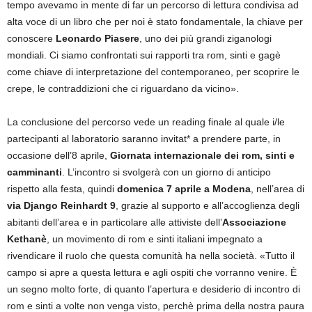
tempo avevamo in mente di far un percorso di lettura condivisa ad
alta voce di un libro che per noi è stato fondamentale, la chiave per
conoscere
Leonardo Piasere
, uno dei più grandi ziganologi
mondiali. Ci siamo confrontati sui rapporti tra rom, sinti e gagè
come chiave di interpretazione del contemporaneo, per scoprire le
crepe, le contraddizioni che ci riguardano da vicino».
La conclusione del percorso vede un reading finale al quale i/le
partecipanti al laboratorio saranno invitat* a prendere parte, in
occasione dell’8 aprile,
Giornata
internazionale dei rom, sinti e
camminanti
. L’incontro si svolgerà con un giorno di anticipo
rispetto alla festa, quindi
domenica 7 aprile a Modena
, nell’area di
via
Django Reinhardt 9
, grazie al supporto e all’accoglienza degli
abitanti dell’area e in particolare alle attiviste dell’
Associazione
Kethanè
, un movimento di rom e sinti italiani impegnato a
rivendicare il ruolo che questa comunità ha nella società. «Tutto il
campo si apre a questa lettura e agli ospiti che vorranno venire. È
un segno molto forte, di quanto l’apertura e desiderio di incontro di
rom e sinti a volte non venga visto, perchè prima della nostra paura