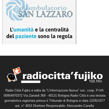
Radio Città Fujiko è edita da "L'Informazione Nuova" soc. coop. P.IVA
00954970372 Via Zanardi 369 - 40131 Bologna Radio Città è una testata
giornalistica registrata presso il Tribunale di Bologna in data 12/05/1977
aut. n° 4553 Direttore Responsabile: Alessandro Canella