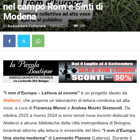
nel campo Rom e Sinti di
Modena
Di
Redazione Culturale
-
04/04/2024
190
“I rom d’Europa – Lettura al cosmo”
è un progetto ideato da
Ateliersì
, che propone un laboratorio di lettura condivisa ad alta
voce, a cura di
Fiorenza Menni
e
Andrea Mochi Sismondi
. Da
ottobre 2023 a marzo 2024 si sono tenuti nove incontri dislocati tra
Ateliersì e alcune biblioteche della città metropolitana di Bologna,
incentrati attorno alla lettura in ensemble del libro
“I rom d’Europa.
Una storia moderna”
di
Leonardo Piasere
(Laterza). Durante il