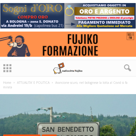
Home
ATTUALITA' E POLITICA
Arancione scuro, nel bolognese la lotta al Covid si fa
mirata