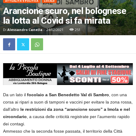
ATTUALITA' E POLITICA
LOCALE
Arancione scuro, nel bolognese
la lotta al Covid si fa mirata
Di
Alessandro Canella
-
24/02/2021
251
Da un lato il
focolaio a San Benedetto Val di Sambro
, con una
corsa ai ripari a suon di tamponi e vaccini per evitare la zona rossa,
dall’altro
le restrizioni da zona “arancione scuro” a Imola e nel
circondario
, a causa delle criticità registrate per l’aumento rapido
dei contagi.
Ammesso che la seconda fosse passata, il territorio della Città