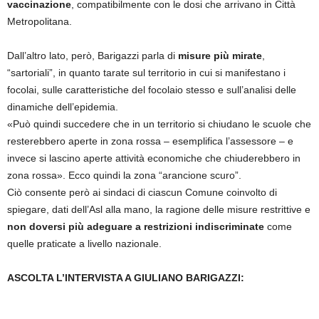
vaccinazione
, compatibilmente con le dosi che arrivano in Città
Metropolitana.
Dall’altro lato, però, Barigazzi parla di
misure più mirate
,
“sartoriali”, in quanto tarate sul territorio in cui si manifestano i
focolai, sulle caratteristiche del focolaio stesso e sull’analisi delle
dinamiche dell’epidemia.
«Può quindi succedere che in un territorio si chiudano le scuole che
resterebbero aperte in zona rossa – esemplifica l’assessore – e
invece si lascino aperte attività economiche che chiuderebbero in
zona rossa». Ecco quindi la zona “arancione scuro”.
Ciò consente però ai sindaci di ciascun Comune coinvolto di
spiegare, dati dell’Asl alla mano, la ragione delle misure restrittive e
non doversi più adeguare a restrizioni indiscriminate
come
quelle praticate a livello nazionale.
ASCOLTA L’INTERVISTA A GIULIANO BARIGAZZI: