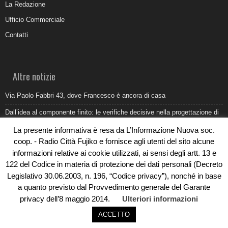
La Redazione
Ufficio Commerciale
Contatti
Altre notizie
Via Paolo Fabbri 43, dove Francesco è ancora di casa
Dall’idea al componente finito: le verifiche decisive nella progettazione di
uno stampo industriale
La presente informativa è resa da L’Informazione Nuova soc.
Belvedere Marittimo e il report ARPACAL 2026 sulla qualità del mare
coop. - Radio Città Fujiko e fornisce agli utenti del sito alcune
informazioni relative ai cookie utilizzati, ai sensi degli artt. 13 e
Come organizzare e allestire una camera ardente per l’ultimo saluto
122 del Codice in materia di protezione dei dati personali (Decreto
Umidità di risalita in casa, come riconoscere i segnali veri
Legislativo 30.06.2003, n. 196, “Codice privacy”), nonché in base
a quanto previsto dal Provvedimento generale del Garante
privacy dell’8 maggio 2014.
Ulteriori informazioni
ACCETTO
© Copyright 2019 - Rivoluzioni Digitali