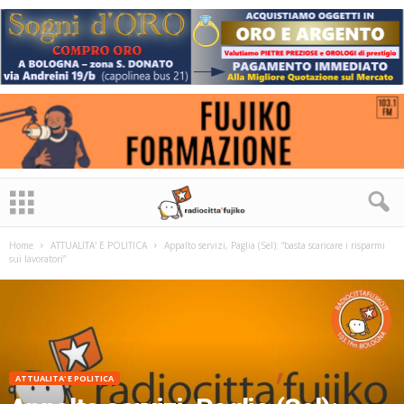
Home
ATTUALITA' E POLITICA
Appalto servizi, Paglia (Sel): “basta scaricare i risparmi
sui lavoratori”
ATTUALITA' E POLITICA