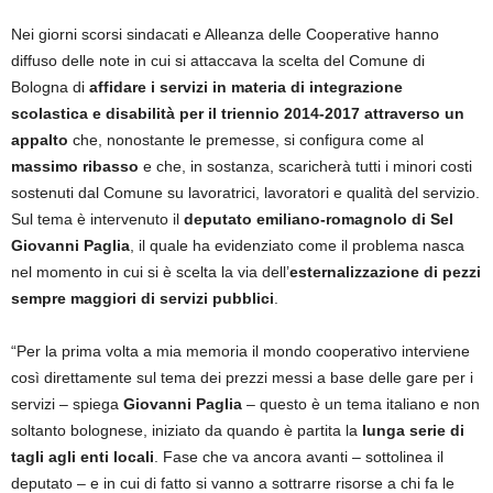
Nei giorni scorsi sindacati e Alleanza delle Cooperative hanno
diffuso delle note in cui si attaccava la scelta del Comune di
Bologna di
affidare i servizi in materia di integrazione
scolastica e disabilità per il triennio 2014-2017 attraverso un
appalto
che, nonostante le premesse, si configura come al
massimo ribasso
e che, in sostanza, scaricherà tutti i minori costi
sostenuti dal Comune su lavoratrici, lavoratori e qualità del servizio.
Sul tema è intervenuto il
deputato emiliano-romagnolo di Sel
Giovanni Paglia
, il quale ha evidenziato come il problema nasca
nel momento in cui si è scelta la via dell’
esternalizzazione di pezzi
sempre maggiori di servizi pubblici
.
“Per la prima volta a mia memoria il mondo cooperativo interviene
così direttamente sul tema dei prezzi messi a base delle gare per i
servizi – spiega
Giovanni Paglia
– questo è un tema italiano e non
soltanto bolognese, iniziato da quando è partita la
lunga serie di
tagli agli enti locali
. Fase che va ancora avanti – sottolinea il
deputato – e in cui di fatto si vanno a sottrarre risorse a chi fa le