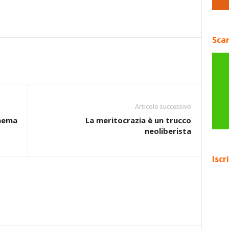
Scar
Articolo successivo
inema
La meritocrazia è un trucco
neoliberista
Iscr