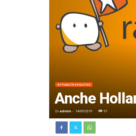
ATTUALITA' E POLITICA
Anche Hollan
Di
admin
-
14/09/2019
91