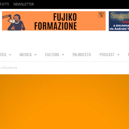
TATTI
NEWSLETTER
TICA
MUSICA
CULTURA
PALINSESTO
PODCAST
all’austerity