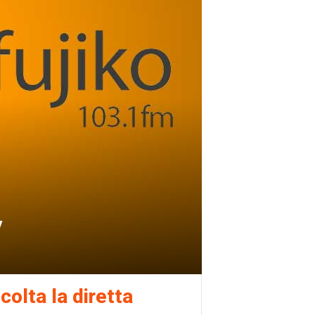
y
colta la diretta