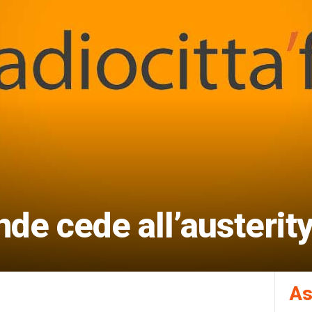
de cede all’austerit
As