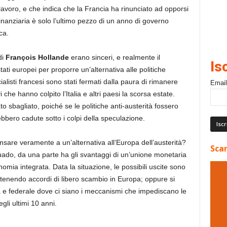
lavoro, e che indica che la Francia ha rinunciato ad opporsi
inanziaria è solo l’ultimo pezzo di un anno di governo
ca.
di
François Hollande
erano sinceri, e realmente il
Is
tati europei per proporre un’alternativa alle politiche
isti francesi sono stati fermati dalla paura di rimanere
Email
 che hanno colpito l’Italia e altri paesi la scorsa estate.
 sbagliato, poiché se le politiche anti-austerità fossero
bbero cadute sotto i colpi della speculazione.
sare veramente a un’alternativa all’Europa dell’austerità?
Scar
ado, da una parte ha gli svantaggi di un’unione monetaria
mia integrata. Data la situazione, le possibili uscite sono
ntenendo accordi di libero scambio in Europa; oppure si
e federale dove ci siano i meccanismi che impediscano le
gli ultimi 10 anni.