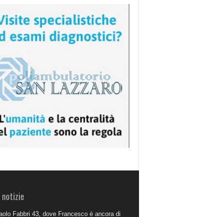
 notizie
aolo Fabbri 43, dove Francesco è ancora di