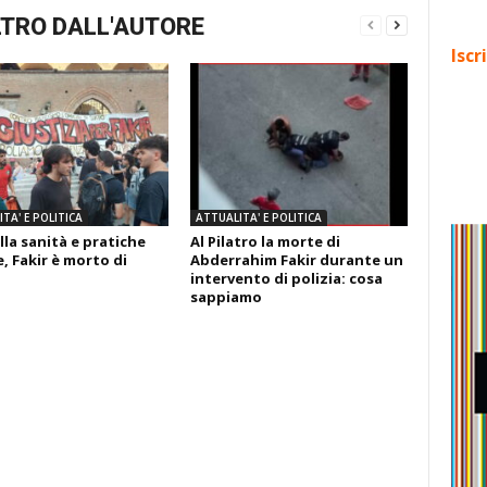
TRO DALL'AUTORE
Iscr
TA' E POLITICA
ATTUALITA' E POLITICA
lla sanità e pratiche
Al Pilatro la morte di
, Fakir è morto di
Abderrahim Fakir durante un
intervento di polizia: cosa
sappiamo