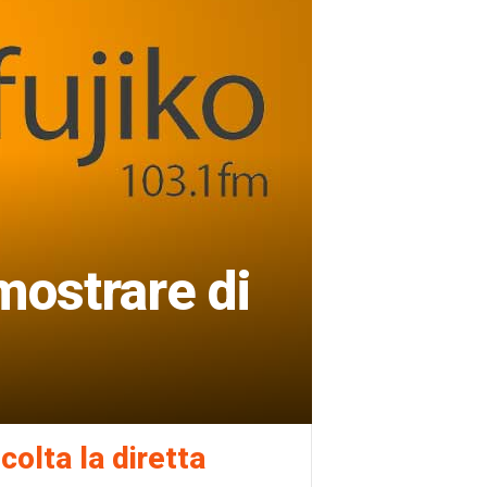
mostrare di
colta la diretta