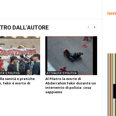
Iscr
TRO DALL'AUTORE
TA' E POLITICA
ATTUALITA' E POLITICA
lla sanità e pratiche
Al Pilatro la morte di
, Fakir è morto di
Abderrahim Fakir durante un
intervento di polizia: cosa
sappiamo