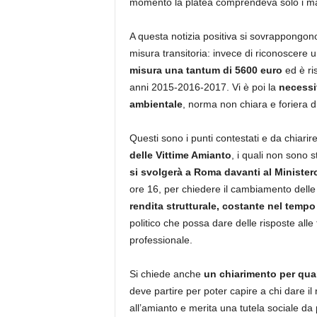
momento la platea comprendeva solo i mal
A questa notizia positiva si sovrappongo
misura transitoria: invece di riconoscere 
misura una tantum di 5600 euro
ed è ri
anni 2015-2016-2017. Vi è poi la
necessi
ambientale
, norma non chiara e foriera di
Questi sono i punti contestati e da chiari
delle Vittime Amianto
, i quali non sono 
si svolgerà a Roma davanti al Ministe
ore 16, per chiedere il cambiamento delle 
rendita strutturale, costante nel tempo
politico che possa dare delle risposte alle 
professionale.
Si chiede anche
un chiarimento per quan
deve partire per poter capire a chi dare i
all’amianto e merita una tutela sociale da 