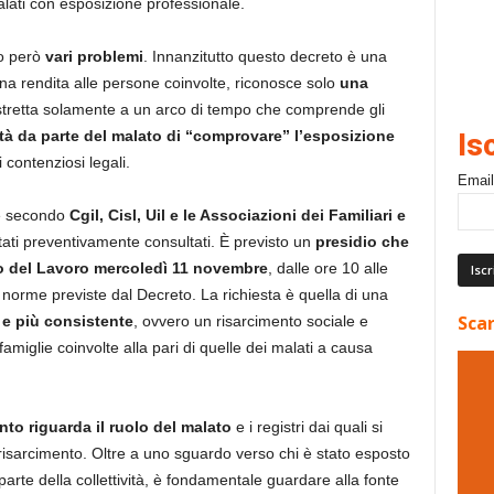
ati con esposizione professionale.
no però
vari problemi
. Innanzitutto questo decreto è una
una rendita alle persone coinvolte, riconosce solo
una
stretta solamente a un arco di tempo che comprende gli
tà da parte del malato di “comprovare” l’esposizione
Is
 contenziosi legali.
Email
re secondo
Cgil, Cisl, Uil e le Associazioni dei Familiari e
stati preventivamente consultati. È previsto un
presidio che
ro del Lavoro mercoledì 11 novembre
, dalle ore 10 alle
norme previste dal Decreto. La richiesta è quella di una
Scar
 e più consistente
, ovvero un risarcimento sociale e
famiglie coinvolte alla pari di quelle dei malati a causa
to riguarda il ruolo del malato
e i registri dai quali si
l risarcimento. Oltre a uno sguardo verso chi è stato esposto
parte della collettività, è fondamentale guardare alla fonte