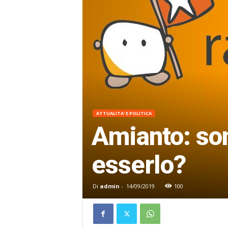
ATTUALITA' E POLITICA
Amianto: son
esserlo?
Di
admin
-
14/09/2019
100