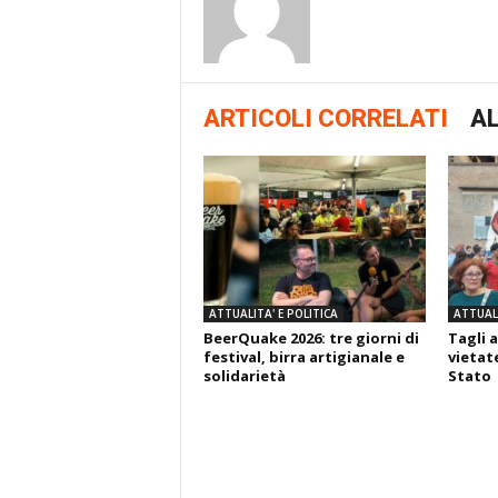
ARTICOLI CORRELATI
AL
ATTUALITA' E POLITICA
ATTUALI
BeerQuake 2026: tre giorni di
Tagli a
festival, birra artigianale e
vietate
solidarietà
Stato