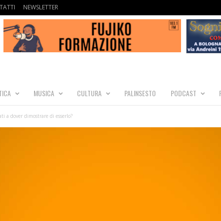
TATTI
NEWSLETTER
TICA
MUSICA
CULTURA
PALINSESTO
PODCAST
ti a dover dimostrare di esserlo?