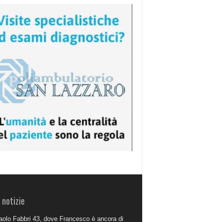
 notizie
aolo Fabbri 43, dove Francesco è ancora di