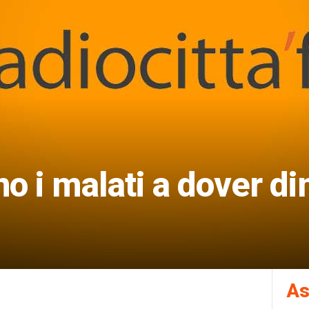
o i malati a dover di
As