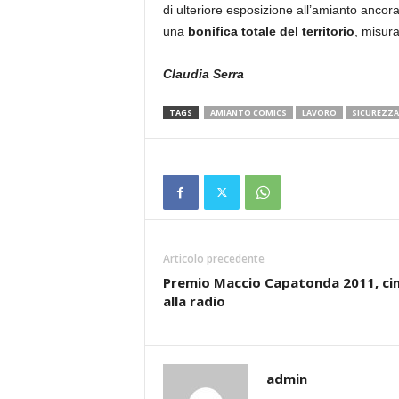
di ulteriore esposizione all’amianto anco
una
bonifica totale del territorio
, misura
Claudia Serra
TAGS
AMIANTO COMICS
LAVORO
SICUREZZA
Articolo precedente
Premio Maccio Capatonda 2011, c
alla radio
admin