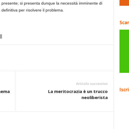
ra presente; si presenta dunque la necessità imminente di
 definitiva per risolvere il problema.
Scar
Articolo successivo
Iscr
inema
La meritocrazia è un trucco
neoliberista