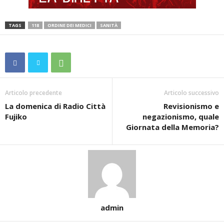
TAGS
118
ORDINE DEI MEDICI
SANITÀ
Articolo precedente
Articolo successivo
La domenica di Radio Città
Revisionismo e
Fujiko
negazionismo, quale
Giornata della Memoria?
admin