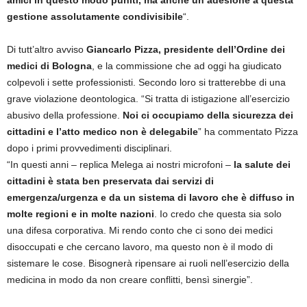
amici in questo modo puniti, ma anche un’adesione a questa
gestione assolutamente condivisibile
“.
Di tutt’altro avviso
Giancarlo Pizza, presidente dell’Ordine dei
medici di Bologna
, e la commissione che ad oggi ha giudicato
colpevoli i sette professionisti. Secondo loro si tratterebbe di una
grave violazione deontologica. “Si tratta di istigazione all’esercizio
abusivo della professione.
Noi ci occupiamo della sicurezza dei
cittadini e l’atto medico non è delegabile
” ha commentato Pizza
dopo i primi provvedimenti disciplinari.
“In questi anni – replica Melega ai nostri microfoni –
la salute dei
cittadini è stata ben preservata dai servizi di
emergenza/urgenza e da un sistema di lavoro che è diffuso in
molte regioni e in molte nazioni
. Io credo che questa sia solo
una difesa corporativa. Mi rendo conto che ci sono dei medici
disoccupati e che cercano lavoro, ma questo non è il modo di
sistemare le cose. Bisognerà ripensare ai ruoli nell’esercizio della
medicina in modo da non creare conflitti, bensì sinergie”.