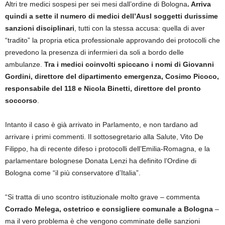
Altri tre medici sospesi per sei mesi dall’ordine di Bologna
. Arriva
quindi a sette il numero di medici dell’Ausl soggetti durissime
sanzioni disciplinari
, tutti con la stessa accusa: quella di aver
“tradito” la propria etica professionale approvando dei protocolli che
prevedono la presenza di infermieri da soli a bordo delle
ambulanze.
Tra i medici coinvolti spiccano i nomi di Giovanni
Gordini, direttore del dipartimento emergenza, Cosimo Picoco,
responsabile del 118 e Nicola Binetti, direttore del pronto
soccorso
.
Intanto il caso è già arrivato in Parlamento, e non tardano ad
arrivare i primi commenti. Il sottosegretario alla Salute, Vito De
Filippo, ha di recente difeso i protocolli dell’Emilia-Romagna, e la
parlamentare bolognese Donata Lenzi ha definito l’Ordine di
Bologna come “il più conservatore d’Italia”.
“Si tratta di uno scontro istituzionale molto grave – commenta
Corrado Melega, ostetrico e consigliere comunale a Bologna
–
ma il vero problema è che vengono comminate delle sanzioni