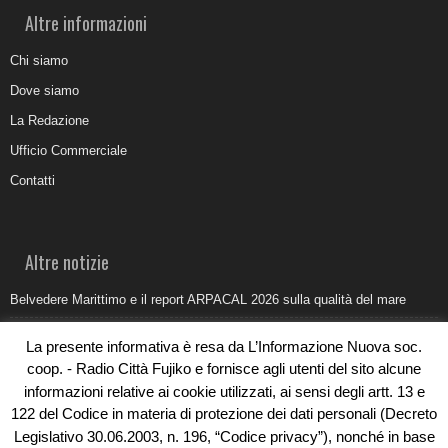
Altre informazioni
Chi siamo
Dove siamo
La Redazione
Ufficio Commerciale
Contatti
Altre notizie
Belvedere Marittimo e il report ARPACAL 2026 sulla qualità del mare
Come organizzare e allestire una camera ardente per l’ultimo saluto
La presente informativa è resa da L’Informazione Nuova soc.
Umidità di risalita in casa, come riconoscere i segnali veri
coop. - Radio Città Fujiko e fornisce agli utenti del sito alcune
informazioni relative ai cookie utilizzati, ai sensi degli artt. 13 e
Torna il Sun Donato Festival 2026
122 del Codice in materia di protezione dei dati personali (Decreto
Come il busking moderno ridisegna il paesaggio sonoro urbano
Legislativo 30.06.2003, n. 196, “Codice privacy”), nonché in base