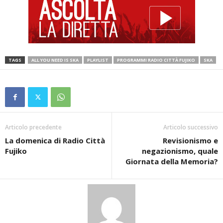
TAGS
ALL YOU NEED IS SKA
PLAYLIST
PROGRAMMI RADIO CITTÀ FUJIKO
SKA
Articolo precedente
Articolo successivo
La domenica di Radio Città
Revisionismo e
Fujiko
negazionismo, quale
Giornata della Memoria?