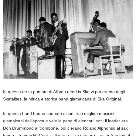
In questa terza puntata di All you need is Ska vi parleremo degli
Skatalites, la mitica e storica band giamaicana di Ska Original.
In questa band hanno suonato alcuni tra i migliori musicisti
giamaicani dell’epoca e vale la pena di elencarli tutti: il leader era
Don Drummond al trombone, poi c’erano Roland Alphonso al sax
tenore, Tommy McCook al flauto e al sax tenore, Lester Sterling al