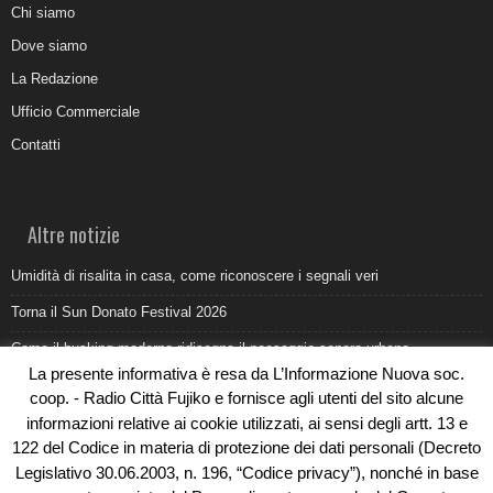
Chi siamo
Dove siamo
La Redazione
Ufficio Commerciale
Contatti
Altre notizie
Umidità di risalita in casa, come riconoscere i segnali veri
Torna il Sun Donato Festival 2026
Come il busking moderno ridisegna il paesaggio sonoro urbano
La presente informativa è resa da L’Informazione Nuova soc.
Saldi estivi Michele Lopriore: l’eleganza Made in Italy incontra gli sconti
coop. - Radio Città Fujiko e fornisce agli utenti del sito alcune
da non perdere
informazioni relative ai cookie utilizzati, ai sensi degli artt. 13 e
“Aho!” Un Atto di creazione e potenza di vita al Crisalide Forlì festival
122 del Codice in materia di protezione dei dati personali (Decreto
2026
Legislativo 30.06.2003, n. 196, “Codice privacy”), nonché in base