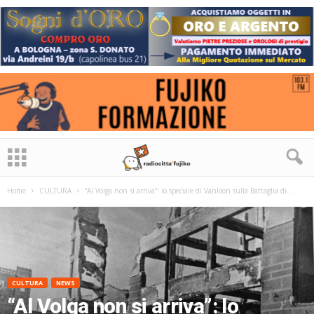
Home
CULTURA
“Al Volga non si arriva”: lo speciale di Vanloon sulla Battaglia di...
CULTURA
NEWS
“Al Volga non si arriva”: lo