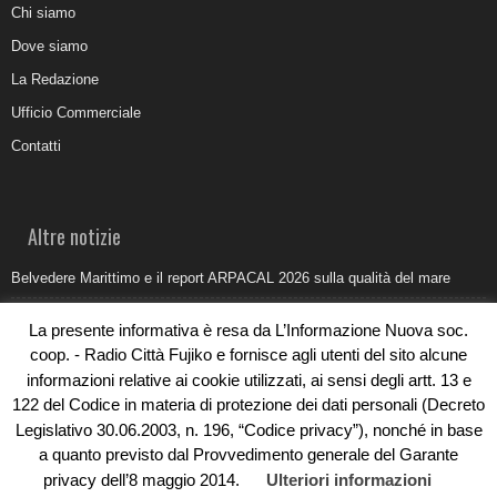
Chi siamo
Dove siamo
La Redazione
Ufficio Commerciale
Contatti
Altre notizie
Belvedere Marittimo e il report ARPACAL 2026 sulla qualità del mare
Come organizzare e allestire una camera ardente per l’ultimo saluto
La presente informativa è resa da L’Informazione Nuova soc.
Umidità di risalita in casa, come riconoscere i segnali veri
coop. - Radio Città Fujiko e fornisce agli utenti del sito alcune
informazioni relative ai cookie utilizzati, ai sensi degli artt. 13 e
Torna il Sun Donato Festival 2026
122 del Codice in materia di protezione dei dati personali (Decreto
Come il busking moderno ridisegna il paesaggio sonoro urbano
Legislativo 30.06.2003, n. 196, “Codice privacy”), nonché in base
a quanto previsto dal Provvedimento generale del Garante
privacy dell’8 maggio 2014.
Ulteriori informazioni