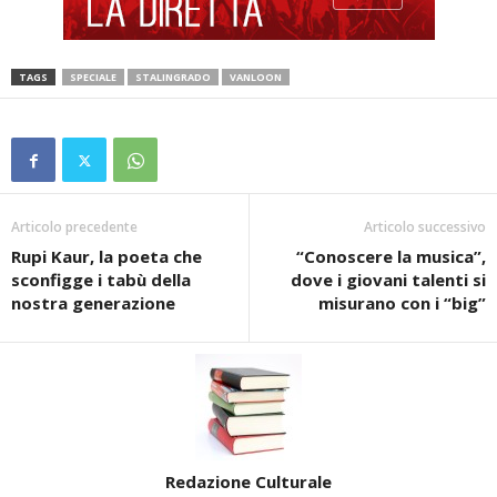
TAGS
SPECIALE
STALINGRADO
VANLOON
Articolo precedente
Articolo successivo
Rupi Kaur, la poeta che
“Conoscere la musica”,
sconfigge i tabù della
dove i giovani talenti si
nostra generazione
misurano con i “big”
Redazione Culturale