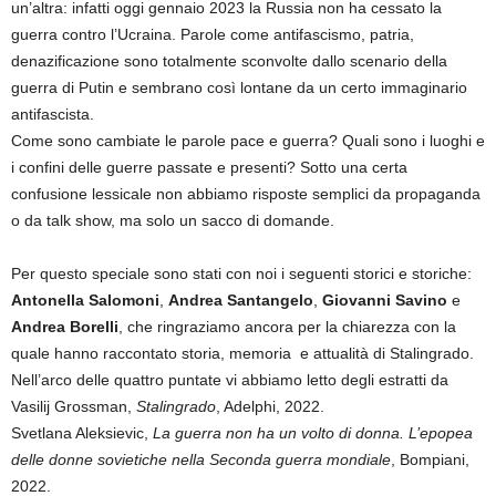
un’altra: infatti oggi gennaio 2023 la Russia non ha cessato la
guerra contro l’Ucraina. Parole come antifascismo, patria,
denazificazione sono totalmente sconvolte dallo scenario della
guerra di Putin e sembrano così lontane da un certo immaginario
antifascista.
Come sono cambiate le parole pace e guerra? Quali sono i luoghi e
i confini delle guerre passate e presenti? Sotto una certa
confusione lessicale non abbiamo risposte semplici da propaganda
o da talk show, ma solo un sacco di domande.
Per questo speciale sono stati con noi i seguenti storici e storiche:
Antonella Salomoni
,
Andrea Santangelo
,
Giovanni Savino
e
Andrea Borelli
, che ringraziamo ancora per la chiarezza con la
quale hanno raccontato storia, memoria e attualità di Stalingrado.
Nell’arco delle quattro puntate vi abbiamo letto degli estratti da
Vasilij Grossman,
Stalingrado
, Adelphi, 2022.
Svetlana Aleksievic,
La guerra non ha un volto di donna. L’epopea
delle donne sovietiche nella Seconda guerra mondiale
, Bompiani,
2022.