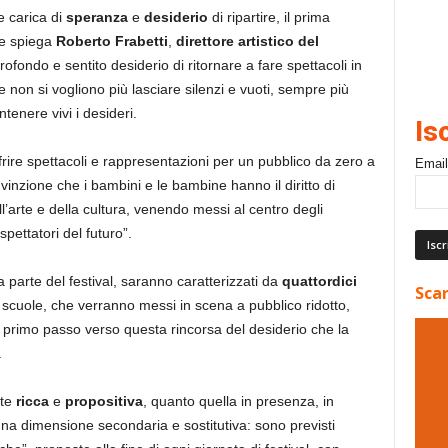
 carica di
speranza
e
desiderio
di ripartire, il prima
ome spiega
Roberto Frabetti
,
direttore artistico del
 profondo e sentito desiderio di ritornare a fare spettacoli in
non si vogliono più lasciare silenzi e vuoti, sempre più
ntenere vivi i desideri.
Is
frire spettacoli e rappresentazioni per un pubblico da zero a
Email
vinzione che i bambini e le bambine hanno il diritto di
ell’arte e della cultura, venendo messi al centro degli
pettatori del futuro”.
a parte del festival, saranno caratterizzati da
quattordici
Scar
e scuole, che verranno messi in scena a pubblico ridotto,
rimo passo verso questa rincorsa del desiderio che la
.
nte
ricca
e
propositiva
, quanto quella in presenza, in
a dimensione secondaria e sostitutiva: sono previsti