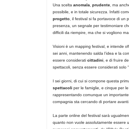
Una scelta
anomala
,
prudente
, ma anche
possibile, e in totale sicurezza. Infatti c
progetto
, il festival si fa portavoce di un
presenza, un segnale per testimoniare che 
difficili da riempire, ma che si vogliono ma
Visioni è un mapping festival, e intende of
sei anni, mantenendo salda l’idea e la con
essere considerati
cittadini
, e di fruire d
spettacoli, senza essere considerati solo “s
I sei giorni, di cui si compone questa prim
spettacoli
per le famiglie, e cinque per l
rappresentando comunque un importante p
compagnia sta cercando di portare avanti
La parte online del festival sarà ugualme
quanto non vuole assolutamente essere un