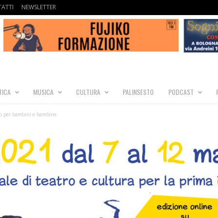
ATTI
NEWSLETTER
TICA
MUSICA
CULTURA
PALINSESTO
PODCAST
atro per bambini e bambine