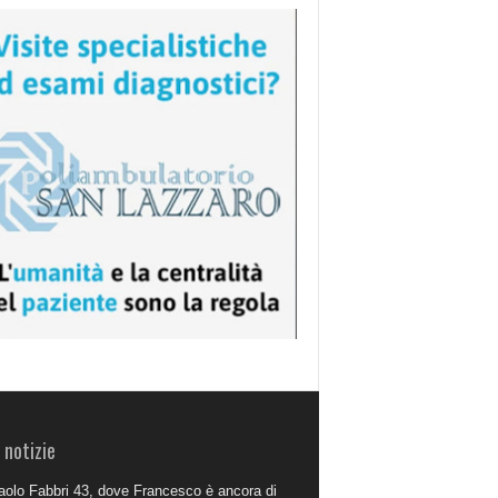
 notizie
aolo Fabbri 43, dove Francesco è ancora di