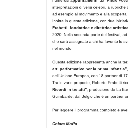
numerosi
appuntamenti
, da “Pillole Poet
interpretazioni di versi celebri, a rubriche di
ad esempio al movimento e alla scoperta d
Inoltre in questa edizione, con due iniziative
Frabetti
,
fondatrice e direttrice artistic
2020. Nella seconda parte del festival, ad
che sarà assegnato a chi ha favorito lo svi
nel mondo.
Questa edizione rappresenta anche la terz
arti performative per la prima infanzia”
dell’Unione Europea, con 18 partner di 17 
Tra le varie proposte, Roberto Frabetti ri
Ricordi in tre atti”
, produzione de La Ba
Guimbarde, dal Belgio che è un partner or
Per leggere il programma completo e avere
Chiara Moffa