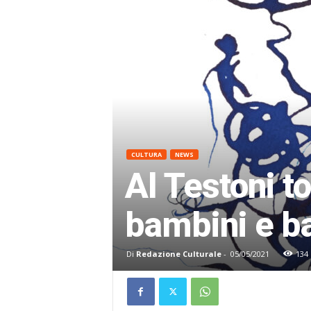
CULTURA
NEWS
Al Testoni to
bambini e 
Di
Redazione Culturale
-
05/05/2021
134