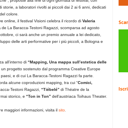
iche”, proposte alla fine di ogni giornata di festival, con
 storie, a laboratori rivolti ai piccoli dai 2 ai 6 anni, dedicati
el colore.
 online, il festival Visioni celebra il ricordo di
Valeria
Scar
a
de La Baracca-Testoni Ragazzi, scomparsa ad agosto
 ottobre, ci sarà anche un premio annuale a lei dedicato,
luppo delle arti performative per i più piccoli, a Bologna e
a all’interno di
“Mapping, Una mappa sull’estetica delle
, un progetto sostenuto dal programma Creative Europe
paesi, e di cui La Baracca-Testoni Ragazzi fa parte.
corda alcune coproduzioni mapping, tra cui “
Comici,
Iscr
racca-Testoni Ragazzi,
“Tiébelé”
di Théatre de la
mai storico, e
“Ton in Ton”
dell’austriaca Toihaus Theater.
 maggiori informazioni, visita il
sito
.