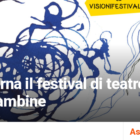
rna il festival di teat
bambine
As