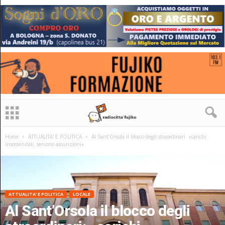
Home
ATTUALITA' E POLITICA
Al Sant’Orsola il blocco degli straordinari: «carichi
insostenibili, servono assunzioni»
ATTUALITA' E POLITICA
LOCALE
Al Sant’Orsola il blocco degli