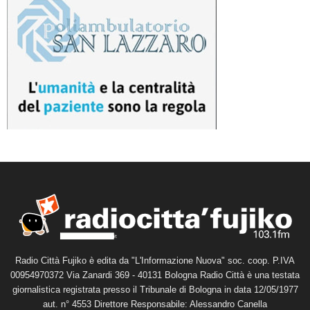
Radio Città Fujiko è edita da "L'Informazione Nuova" soc. coop. P.IVA
00954970372 Via Zanardi 369 - 40131 Bologna Radio Città è una testata
giornalistica registrata presso il Tribunale di Bologna in data 12/05/1977
aut. n° 4553 Direttore Responsabile: Alessandro Canella