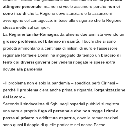
attingere personale
, ma non si vuole assumere perché
non ci
sono i soldi
che la Regione deve stanziare e le assunzioni
avvengono col contagocce, in base alle esigenze che la Regione
stessa mette sul campo».
La
Regione Emilia-Romagna
da almeno due anni sta vivendo un
grosso problema col bilancio in sanità
. I buchi che si sono
prodotti ammontano a centinaia di milioni di euro e l’assessore
regionale Raffaele Donini ha ingaggiato da tempo un
braccio di
ferro coi diversi governi
per vedersi ripagate le spese extra
dovute alla pandemia.
«Il problema non è solo la pandemia – specifica però Cirinesi –
perché il
problema
c’era anche prima e riguarda l’
organizzazione
del lavoro
».
Secondo il sindacalista di Sgb, negli ospedali pubblici si registra
una vera e propria
fuga di personale che non regge i ritmi
e
passa al privato
o addirittura
espatria
, dove le remunerazioni
sono quasi il doppio di quelle praticate nel nostro Paese.