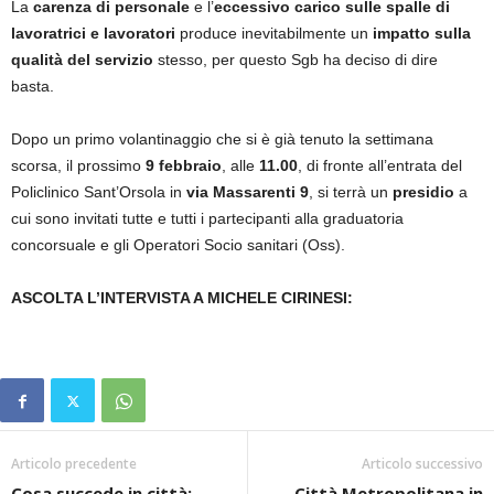
La
carenza di personale
e l’
eccessivo carico sulle spalle di
lavoratrici e lavoratori
produce inevitabilmente un
impatto sulla
qualità del servizio
stesso, per questo Sgb ha deciso di dire
basta.
Dopo un primo volantinaggio che si è già tenuto la settimana
scorsa, il prossimo
9 febbraio
, alle
11.00
, di fronte all’entrata del
Policlinico Sant’Orsola in
via Massarenti 9
, si terrà un
presidio
a
cui sono invitati tutte e tutti i partecipanti alla graduatoria
concorsuale e gli Operatori Socio sanitari (Oss).
ASCOLTA L’INTERVISTA A MICHELE CIRINESI:
Articolo precedente
Articolo successivo
Cosa succede in città:
Città Metropolitana in