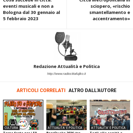
eventi musicali e non a
sciopero, «rischio
Bologna dal 30 gennaio al
smantellamento e
5 febbraio 2023
accentramento»
Redazione Attualità e Politica
http://www.radiocittafujiko.it
ARTICOLI CORRELATI
ALTRO DALL'AUTORE
CULTURA
ATTUALITA' E POLITICA
ATTUALITA' E POLITICA
Terza festa per i 50
BeerQuake 2026: tre
Tagli alla sanità e