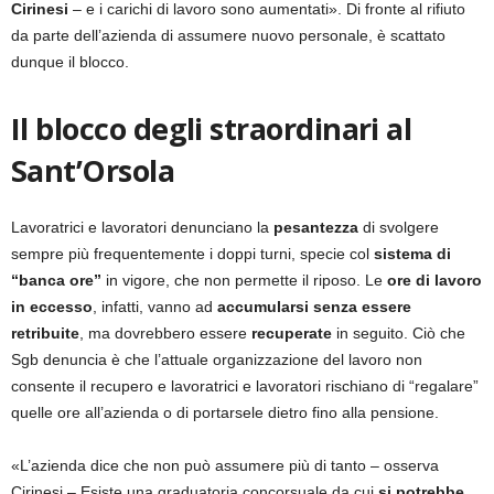
Cirinesi
– e i carichi di lavoro sono aumentati». Di fronte al rifiuto
da parte dell’azienda di assumere nuovo personale, è scattato
dunque il blocco.
Il blocco degli straordinari al
Sant’Orsola
Lavoratrici e lavoratori denunciano la
pesantezza
di svolgere
sempre più frequentemente i doppi turni, specie col
sistema di
“banca ore”
in vigore, che non permette il riposo. Le
ore di lavoro
in eccesso
, infatti, vanno ad
accumularsi senza essere
retribuite
, ma dovrebbero essere
recuperate
in seguito. Ciò che
Sgb denuncia è che l’attuale organizzazione del lavoro non
consente il recupero e lavoratrici e lavoratori rischiano di “regalare”
quelle ore all’azienda o di portarsele dietro fino alla pensione.
«L’azienda dice che non può assumere più di tanto – osserva
Cirinesi – Esiste una graduatoria concorsuale da cui
si potrebbe