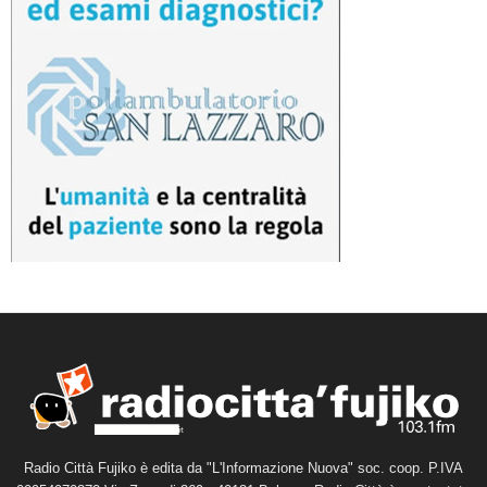
Radio Città Fujiko è edita da "L'Informazione Nuova" soc. coop. P.IVA