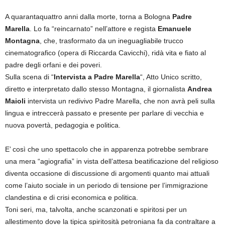
A quarantaquattro anni dalla morte, torna a Bologna
Padre
Marella
. Lo fa “reincarnato” nell’attore e regista
Emanuele
Montagna
, che, trasformato da un ineguagliabile trucco
cinematografico (opera di Riccarda Cavicchi), ridà vita e fiato al
padre degli orfani e dei poveri.
Sulla scena di “
Intervista a Padre Marella
“, Atto Unico scritto,
diretto e interpretato dallo stesso Montagna, il giornalista
Andrea
Maioli
intervista un redivivo Padre Marella, che non avrà peli sulla
lingua e intreccerà passato e presente per parlare di vecchia e
nuova povertà, pedagogia e politica.
E’ così che uno spettacolo che in apparenza potrebbe sembrare
una mera “agiografia” in vista dell’attesa beatificazione del religioso
diventa occasione di discussione di argomenti quanto mai attuali
come l’aiuto sociale in un periodo di tensione per l’immigrazione
clandestina e di crisi economica e politica.
Toni seri, ma, talvolta, anche scanzonati e spiritosi per un
allestimento dove la tipica spiritosità petroniana fa da contraltare a