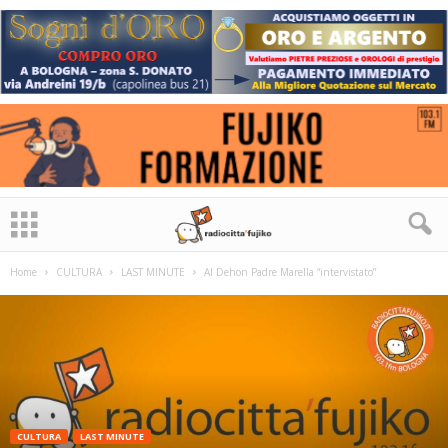
Home
CULTURA
LAST MINUTE
Al Dehon Padre Marella “intervistato”
CULTURA
LAST MINUTE