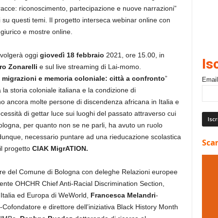
tracce: riconoscimento, partecipazione e nuove narrazioni”
i su questi temi. Il progetto interseca webinar online con
giurico e mostre online.
svolgerà oggi
giovedì 18 febbraio
2021, ore 15.00, in
Is
ro Zonarelli
e sul live streaming di Lai-momo.
 migrazioni e memoria coloniale: città a confronto
”
Email
 la storia coloniale italiana e la condizione di
no ancora molte persone di discendenza africana in Italia e
essità di gettar luce sui luoghi del passato attraverso cui
Bologna, per quanto non se ne parli, ha avuto un ruolo
, dunque, necessario puntare ad una rieducazione scolastica
Scar
il progetto
CIAK MigrATION.
re del Comune di Bologna con deleghe Relazioni europee
ente OHCHR Chief Anti-Racial Discrimination Section,
Italia ed Europa di WeWorld,
Francesca Melandri
-
-Cofondatore e direttore dell’iniziativa Black History Month