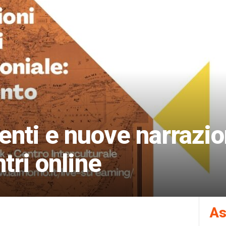
nti e nuove narrazion
ntri online
As