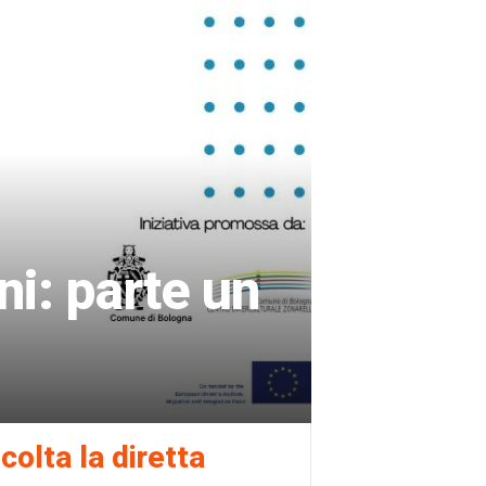
i: parte un
colta la diretta