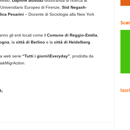
BHMBo,
Daphne Busdaz
-dottoranda di ricerca al
to Universitario Europeo di Firenze,
Siid Negash
-
ica Pesarini
– Docente di Sociologia alla New York
Scar
nno gli enti locali come il
Comune di Reggio-Emilia
,
ogna
, la
città di Berlino
e la
città di Heidelberg
.
lla web serie
“Tutti i giorni\Everyday”
, prodotta da
akMigrAction.
Iscr
A: