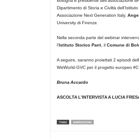
Bologna e presidente dell’associazione 
Dipartimento di Storia e Civiltà dell’Istitu
Associazione Next Generation Italy,
Angel
University di Firenze.
Nella seconda parte del webinar interverra
l’
Istituto Storico Parri
, il
Comune di Bol
A seguire, saranno proiettati 2 episodi de
WeWorld-GVC per il progetto europeo #Ci
Bruna Accardo
ASCOLTA L’INTERVISTA A LUCIA FRES
TAGS
NARRAZIONI