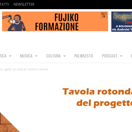
ATTI
NEWSLETTER
TICA
MUSICA
CULTURA
PALINSESTO
PODCAST
i: parte un ciclo di incontri online