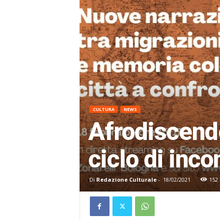
CULTURA
NEWS
Afrodiscende
ciclo di inco
Di
Redazione Culturale
-
18/02/2021
152