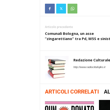
Articolo precedente
Comunali Bologna, un asse
“zingarettiano” tra Pd, M5S e sinis
Redazione Cultural
http://www.radiocittafujiko.it
ARTICOLI CORRELATI
AL