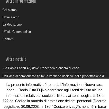
Altre informazioni
Chi siamo
Dove siamo
La Redazione
Ufficio Commerciale
Contatti
Altre notizie
Via Paolo Fabbri 43, dove Francesco è ancora di casa
Dall’idea al componente finito: le verifiche decisive nella progettazione di
uno stampo industriale
La presente informativa è resa da L’Informazione Nuova soc.
Belvedere Marittimo e il report ARPACAL 2026 sulla qualità del mare
coop. - Radio Città Fujiko e fornisce agli utenti del sito alcune
informazioni relative ai cookie utilizzati, ai sensi degli artt. 13 e
Come organizzare e allestire una camera ardente per l’ultimo saluto
122 del Codice in materia di protezione dei dati personali (Decreto
Umidità di risalita in casa, come riconoscere i segnali veri
Legislativo 30.06.2003, n. 196, “Codice privacy”), nonché in base