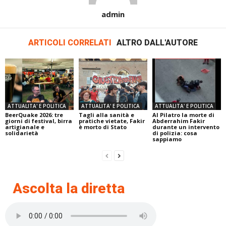
admin
ARTICOLI CORRELATI
ALTRO DALL'AUTORE
ATTUALITA' E POLITICA
ATTUALITA' E POLITICA
ATTUALITA' E POLITICA
BeerQuake 2026: tre
Tagli alla sanità e
Al Pilatro la morte di
giorni di festival, birra
pratiche vietate, Fakir
Abderrahim Fakir
artigianale e
è morto di Stato
durante un intervento
solidarietà
di polizia: cosa
sappiamo
Ascolta la diretta