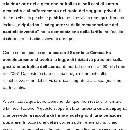
alla
riduzione della gestione pubblica ai soli casi di stretta
necessità e al rafforzamento del ruolo dei soggetti privati
. Il
decreto vieta la gestione pubblica per i servizi a rete, quindi acqua
inclusa, e
ripristina “l’adeguatezza della remunerazione del
capitale investito” nella composizione della tariffa
, nell’esatta
dicitura che i cittadini avevano abrogato.
Come se non bastasse,
lo scorso 20 aprile la Camera ha
completamente stravolto la legge di iniziativa popolare sulla
gestione pubblica dell’acqua
, depositata con oltre 400mila firme
nel 2007. Dal testo è stato eliminato ogni riferimento alla
ripubblicizzazione del servizio idrico integrato e alla sua gestione
partecipativa.
Al comitato Acqua Bene Comune, dunque, non resta che tornare
alla mobilitazione. A questo scopo
è stata lanciata una campagna
che prevede la raccolta di firme a sostegno di una petizione
popolare
. In occasione della ricorrenza del referendum, lunedì
scorso, il Forum italiano dei movimenti per l’Acqua ha realizzato un