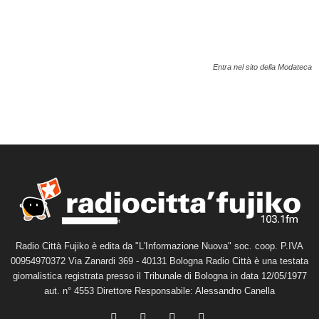
Entra nel sito della Modateca
Radio Città Fujiko è edita da "L'Informazione Nuova" soc. coop. P.IVA
00954970372 Via Zanardi 369 - 40131 Bologna Radio Città è una testata
giornalistica registrata presso il Tribunale di Bologna in data 12/05/1977
aut. n° 4553 Direttore Responsabile: Alessandro Canella