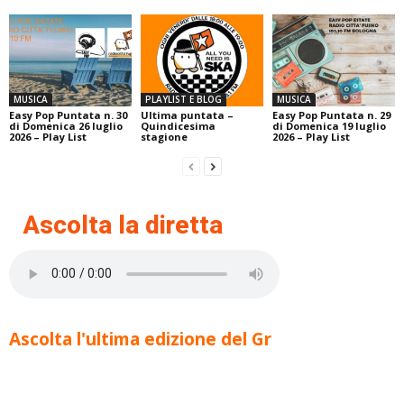
MUSICA
PLAYLIST E BLOG
MUSICA
Easy Pop Puntata n. 30
Ultima puntata –
Easy Pop Puntata n. 29
di Domenica 26 luglio
Quindicesima
di Domenica 19 luglio
2026 – Play List
stagione
2026 – Play List
Ascolta la diretta
Ascolta l'ultima edizione del Gr