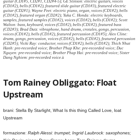
guitar (CD1#5, CD2#1, CD2#4-5); GE Stinson: electric guitars, voices
(CD1#2), bells (CD1#2), featured slide guitar (CD1#3), featured electric
guitar (CD2#1); Wayne Peet: electric piano, organ, voices (CD1#2), bells
(CD1#2), featured organ (CD2#2); Yuka C. Honda: electric keyboards,
samples, featured samples (CD1#2), voices (CD1#2), bells (CD1#2); Scott
Walton: bass, keyboard, voices (CD1#2), bells (CD1#2), featured bass
(CD2#3); Brad Dutz: vibraphone, hand drums, crotales, gongs, percussion,
voices (CD1#2), bells (CD1#2), featured percussion (CD1#5); Alex Cline:
drums, gongs, percussion, voices (CD1#2), bells (CD1#2), featured percussion
(CD2#5); Vicki Ray: conductor, voices (CD1#2), bells (CD1#2); Thich Nhat
Hanh: pre-recorded voice; Brother Phap Khe: pre-recorded voice; Duc
Nguyen: pre-recorded voice; Brother Phap Hai: pre-recorded voice; Sister
Dang Nghiem: pre-recorded voice.ù
Tom Rainey Obliggato: Float
Upstream
brani: Stella By Starlight, What Is this thing Called Love, loat
Upstream
formazione:
Ralph Alessi: trumpet; Ingrid Laubrock: saxophones;