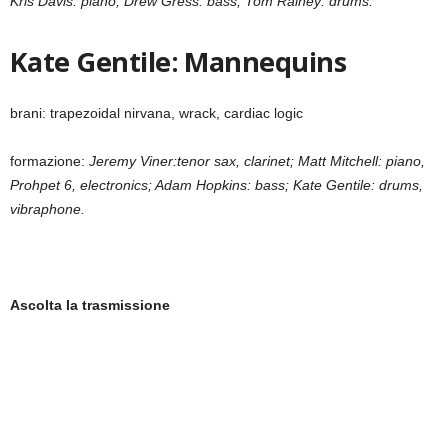
Kris Davis: piano; Drew Gress: bass; Tom Rainey: drums.
Kate Gentile: Mannequins
brani: trapezoidal nirvana, wrack, cardiac logic
formazione:
Jeremy Viner:tenor sax, clarinet; Matt Mitchell: piano,
Prohpet 6, electronics; Adam Hopkins: bass; Kate Gentile: drums,
vibraphone.
Ascolta la trasmissione