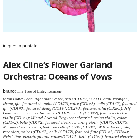
in questa puntata …
Alex Cline’s Flower Garland
Orchestra: Oceans of Vows
brano:
The Tree of Enlightenment
formazione: A
reni Agbabian: voice, bells (CD1#2); Chi Li: erhu, zhonghu,
zheng, qin, featured zhonghu (CD1#2), voice (CD1#2), bells (CD1#2), featured
qin (CD1#3), featured zheng (CD1#4, CD2#3), featured erhu (CD2#5); Jeff
Gauthier: electric violin, voices (CD1#2), bells (CD1#2), featured electric
violin (CD1#4); Miguel Atwood-Ferguson: electric 5-string violin, voices
(CD1#2), bells (CD1#2), featured electric 5-string violin (CD1#5, CD2#5);
Maggie Parkins: cello, featured cello (CD2#1, CD2#4); Will Salmon: flute,
recorders, voices (CD1#2), bells (CD1#2), featured flute (CD1#3, CD2#4);
Nels Cline: electric guitars, voices (CD1#2), bells (CD1#2), featured electric